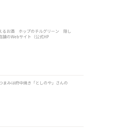
買えるお酒 ホップのチルグリーン 隠し
舗のWebサイト（公式HP
おつまみは府中焼き「としのや」さんの