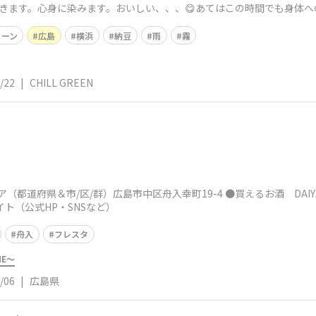
きます。心身に染みます。おいしい、、、😋あてはこの時間でも身体
リーン
広島
横浜
納豆
雨
霧
/22
|
CHILL GREEN
ア（都道府県＆市/区/群）広島市中区舟入幸町19-4 ●買えるお酒 DAI
イト（公式HP・SNSなど）
舟入
フレスタ
ME～
/06
|
広島県