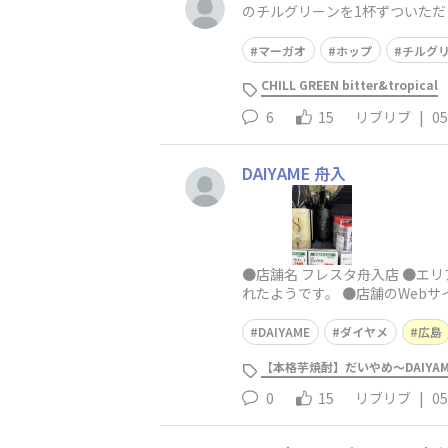
のチルグリーンを1杯ずついただ
マーガオ
ホップ
チルグ
CHILL GREEN bitter&tropical
6
15
リブリブ
|
05
DAIYAME 舟入
●店舗名 フレスタ舟入店 ●エリ
れたようです。 ●店舗のWebサ
DAIYAME
ダイヤメ
広島
【本格芋焼酎】だいやめ～DAIYA
0
15
リブリブ
|
05