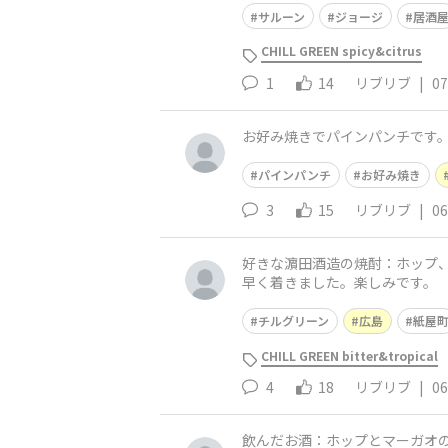
サルーン
ジョージ
居酒
CHILL GREEN spicy&citrus
1
14
リブリブ
|
07
お好み焼きでパインパンチです
パインパンチ
お好み焼き
3
15
リブリブ
|
06
好きな濵田酒造の焼酎：ホップ
早く着きました。楽しみです。
展をご検討いただけると嬉しい
チルグリーン
広島
紙屋
CHILL GREEN bitter&tropical
4
18
リブリブ
|
06
飲んだお酒：ホップとマーガオ