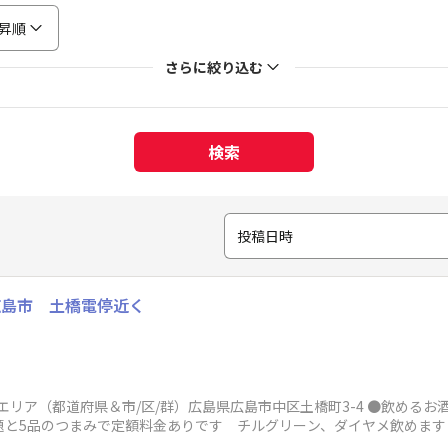
昇順
さらに絞り込む
検索
投稿日時
広島市 土橋電停近く
エリア（都道府県＆市/区/群）広島県広島市中区土橋町3-4 ●飲めるお酒
題と5品のつまみで定額料金ありです チルグリーン、ダイヤメ飲めま