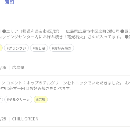
島 宝町
 ●エリア（都道府県＆市/区/群） 広島県広島市中区宝町2番1号 ●
ョッピングセンター内にお好み焼き「電光石火」さんが入ってます。 ●店
島
グランフジ
隠し蔵
お好み焼き
/06
|
広島県
ン コメント：ホップのチルグリーンをトニックでいただきました。 
在中は必ず一回はお好み焼きをたべます。
プ
チルグリーン
広島
/28
|
CHILL GREEN