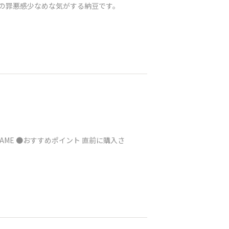
への罪悪感少なめな気がする納豆です。
YAME ●おすすめポイント 直前に購入さ