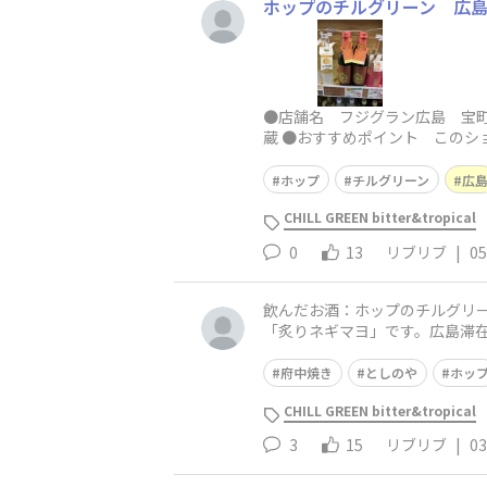
ホップのチルグリーン 広
●店舗名 フジグラン広島 宝町
蔵 ●おすすめポイント このシ
ホップ
チルグリーン
広
CHILL GREEN bitter&tropical
0
13
リブリブ
|
05
飲んだお酒：ホップのチルグリー
「炙りネギマヨ」です。広島滞
府中焼き
としのや
ホッ
CHILL GREEN bitter&tropical
3
15
リブリブ
|
03