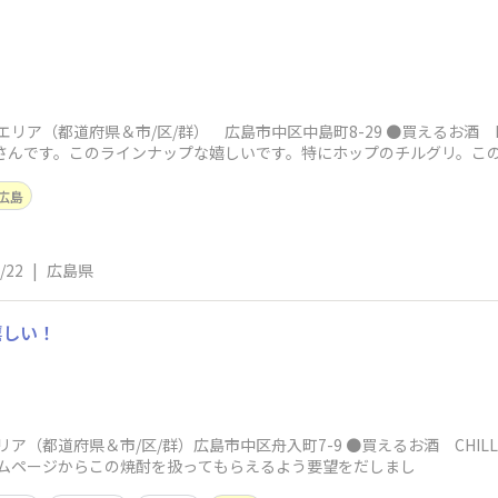
リア（都道府県＆市/区/群） 広島市中区中島町8-29 ●買えるお酒 DAIY
ンさんです。このラインナップな嬉しいです。特にホップのチルグリ。こ
広島
/22
|
広島県
嬉しい！
都道府県＆市/区/群）広島市中区舟入町7-9 ●買えるお酒 CHILLGREEN 
ームページからこの焼酎を扱ってもらえるよう要望をだしまし