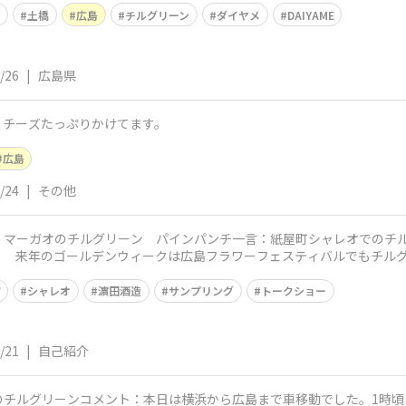
屋
土橋
広島
チルグリーン
ダイヤメ
DAIYAME
/26
|
広島県
。チーズたっぷりかけてます。
広島
/24
|
その他
、マーガオのチルグリーン パインパンチ一言：紙屋町シャレオでのチ
 来年のゴールデンウィークは広島フラワーフェスティバルでもチルグ
です。人気でると
町
シャレオ
濵田酒造
サンプリング
トークショー
/21
|
自己紹介
のチルグリーンコメント：本日は横浜から広島まで車移動でした。1時頃