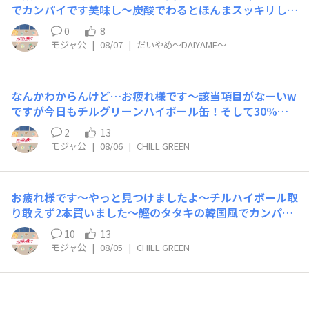
でカンパイです美味し〜炭酸でわるとほんまスッキリして
美味しいですね〜だいやめハイボール缶…待ってますよ〜
0
8
絶対売れると思う！
モジャ公
|
08/07
|
だいやめ～DAIYAME～
なんかわからんけど…お疲れ様です〜該当項目がなーいw
ですが今日もチルグリーンハイボール缶！そして30%引
きの刺し身盛合せでカンパイです〜いいですね〜美味い…
2
13
チルグリーンハイボール買いたしにいくか〜😊
モジャ公
|
08/06
|
CHILL GREEN
お疲れ様です〜やっと見つけましたよ〜チルハイボール取
り敢えず2本買いました〜鰹のタタキの韓国風でカンパイ
です仕事場の近所に売ってるとは灯台下暗しでしたw無事
10
13
買えてよかったです
モジャ公
|
08/05
|
CHILL GREEN