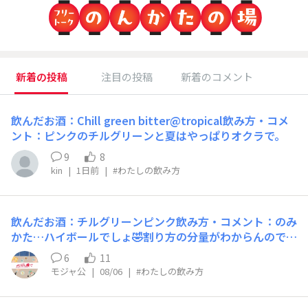
新着の投稿
注目の投稿
新着のコメント
飲んだお酒：Chill green bitter@tropical飲み方・コメ
ント：ピンクのチルグリーンと夏はやっぱりオクラで。
9
8
kin
|
1日前
|
#わたしの飲み方
飲んだお酒：チルグリーンピンク飲み方・コメント：のみ
かた…ハイボールでしょ🤣割り方の分量がわからんのでや
っぱりハイボール缶だしてください😊
6
11
モジャ公
|
08/06
|
#わたしの飲み方