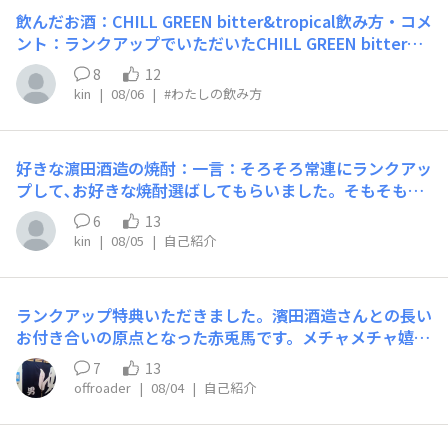
飲んだお酒：CHILL GREEN bitter&tropical飲み方・コメ
ント：ランクアップでいただいたCHILL GREEN bitter&t
ropicalです。華やかで、美味しかったです。まずは炭酸割
8
12
りのみ
kin
|
08/06
|
#わたしの飲み方
好きな濵田酒造の焼酎：一言：そろそろ常連にランクアッ
プして､お好きな焼酎選ばしてもらいました。そもそも緑
のチルグリーンがかなり美味しかったので、期待してお待
6
13
ちしてました〜届いたピンクのチルグリーンは期待を遥か
kin
|
08/05
|
自己紹介
に超えた華やかさ！おじさんには似合いませんが、おじさ
ん感動でしたーありがとうございました
ランクアップ特典いただきました。濱田酒造さんとの長い
お付き合いの原点となった赤兎馬です。メチャメチャ嬉し
いです～ありがとうございました。｢横丁の顔｣までの道の
7
13
りは長いですが、頑張って横丁を盛り上げさせていただき
offroader
|
08/04
|
自己紹介
たいと思います。これからも宜しくお願いいたします。