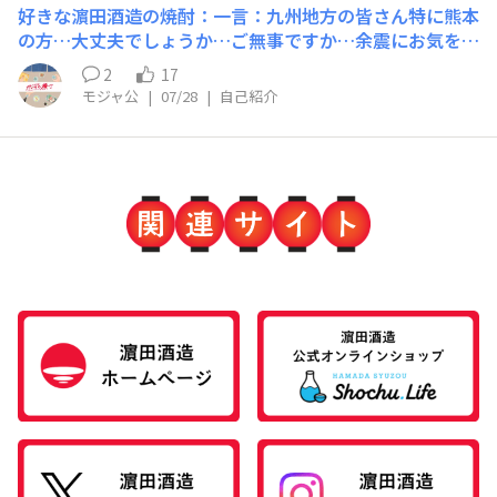
好きな濵田酒造の焼酎：一言：九州地方の皆さん特に熊本
の方…大丈夫でしょうか…ご無事ですか…余震にお気をつ
けください…
2
17
モジャ公
|
07/28
|
自己紹介