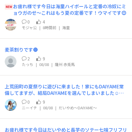
お疲れ様です今日は海童ハイボールと定番の冷奴にミ
NEW
ョウガのせ〜これはもう夏の定番です！ウマイです😊
0
4
モジャ公
|
8時間前
|
海童
麦茶割りです🔴
2
9
たっち
|
08/08
|
薩州 赤兎馬
上荒田町の夏祭りに遊びに来ました！家にもDAIYAME常
備してますが、結局DAIYAMEを選んでしまいました☺️風
強めですが、外で飲むDAIYAMEは最高です！
0
9
ニーイチ
|
08/08
|
だいやめ～DAIYAME～
お疲れ様です今日はだいやめと長芋のソテー七味フリフリ