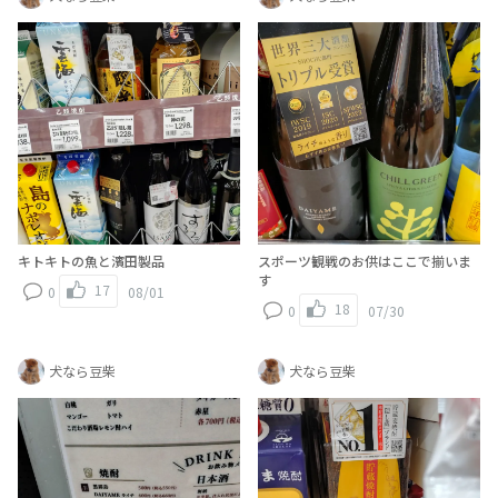
キトキトの魚と濱田製品
スポーツ観戦のお供はここで揃いま
す
17
0
08/01
18
0
07/30
犬なら豆柴
犬なら豆柴