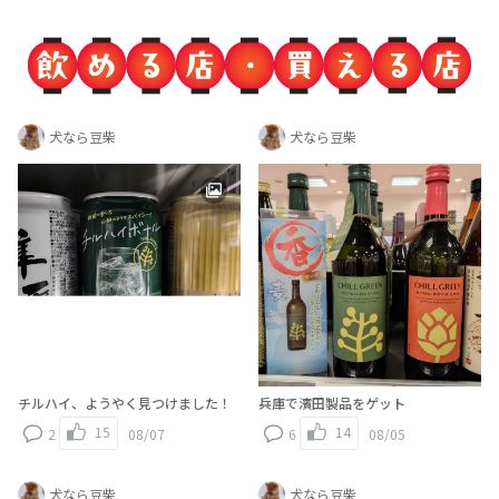
犬なら豆柴
犬なら豆柴
チルハイ、ようやく見つけました！
兵庫で濱田製品をゲット
15
14
2
08/07
6
08/05
犬なら豆柴
犬なら豆柴