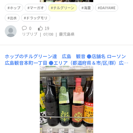
ホップ
マーガオ
チルグリーン
海童
DAIYAME
出水
ドラッグモリ
0
19
リブリブ
|
07/08
|
鹿児島県
ホップのチルグリーン達 広島 観音
●店舗名 ローソン
広島観音本町一丁目 ●エリア（都道府県＆市/区/群）広島
市西区観音本町1丁目11-9 ●買えるお酒 ホップ、マーガ
オのチルグリーン、DAIYAME ●おすすめポイント うちの
すぐ近所でチルグリーン発見。すぐ購入出来るので助かり
ます。 ●店舗の