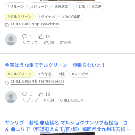
サルーン
ジョージ
居酒屋
土橋
広島
チルグリーン
ダイヤメ
DAIYAME
CHILL GREEN spicy&citrus
1
14
リブリブ
|
07/26
|
広島県
今宵はうな重でチルグリーン 頑張らないと！
チルグリーン
うなぎ
鰻
マーガオ
CHILL GREEN bitter&tropical
1
18
リブリブ
|
07/24
|
CHILL GREEN
サンリブ 若松
●店舗名 マルショクサンリブ若松店 さ
ん ●エリア（都道府県＆市/区/群）福岡県北九州市若松区