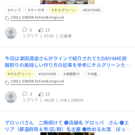
ホップ
マーガオ
チルグリーン
DAIYAME
CHILL GREEN bitter&tropical
0
15
リブリブ
|
07/03
|
広島県
今日は濵田酒造さんがラインで紹介されてたDAIYAME炭
酸割りの美味しい作り方の記事を参考にチルグリーンたち
の炭酸割り作ってみました。望んでいた味わいができまし
チルグリーン
DAIYAME
炭酸割り
冷食
た。今までマグレでしかいい感じならなかったのですがい
CHILL GREEN bitter&tropical
ちばん美味しい好きなバランスを会得出来たようです。た
くさん飲んでしまいます。つまみはセブ
3
15
リブリブ
|
06/29
|
CHILL GREEN
ゲロッパさん 二晩続けて
●店舗名 ゲロッパ さん ●エ
リア（都道府県＆市/区/群）名古屋 ●飲めるお酒 ほっ