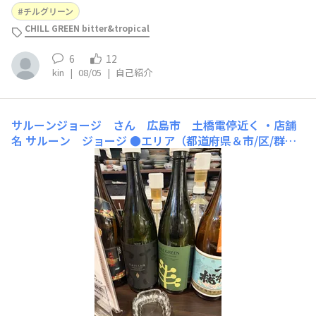
のチルグリーンがかなり美味しかったので、期待してお待
チルグリーン
ちしてました〜届いたピンクのチルグリーンは期待を遥か
CHILL GREEN bitter&tropical
に超えた華やかさ！おじさんには似合いませんが、おじさ
ん感動でしたーありがとうございました
6
12
kin
|
08/05
|
自己紹介
サルーンジョージ さん 広島市 土橋電停近く
・店舗
名 サルーン ジョージ ●エリア（都道府県＆市/区/群）
広島県広島市中区土橋町3-4 ●飲めるお酒 マーガオのチ
ルグリーン DAIYAME ●おすすめポイント 飲み放題と
5品のつまみで定額料金ありです チルグリーン、ダイヤ
メ飲めます 料理も美味しいです