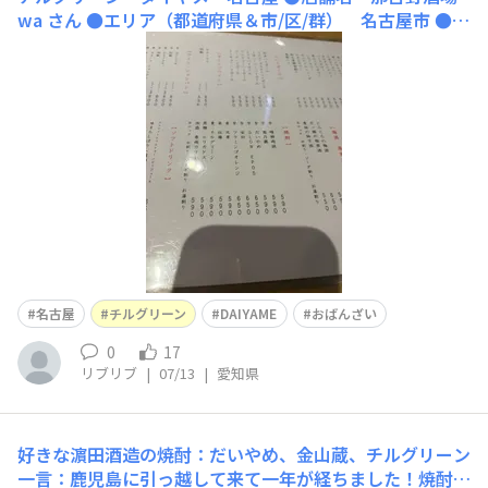
wa さん ●エリア（都道府県＆市/区/群） 名古屋市 ●飲
めるお酒 チルグリーン DAIYME ●おすすめポイント
ホップのチルグリーン、DAIYAME が飲めます。おばんざ
いも美味しいですし静かな一角でゆっくりと楽しめま
す。 ●店舗のW
名古屋
チルグリーン
DAIYAME
おばんざい
0
17
リブリブ
|
07/13
|
愛知県
好きな濵田酒造の焼酎：だいやめ、金山蔵、チルグリーン
一言：鹿児島に引っ越して来て一年が経ちました！焼酎の