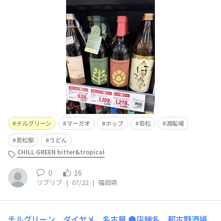
本町3-11-1 ●買えるお酒 マーガオ、ホップのチルグリー
ン ●おすすめポイント 立体駐車場なので車が熱くなり
ません ●店舗のWebサイト（公式HP・SNSなど）
チルグリーン
マーガオ
ホップ
若松
渡船場
若松駅
うどん
CHILL GREEN bitter&tropical
0
16
リブリブ
|
07/22
|
福岡県
チルグリーン ダイヤメ 名古屋
●店舗名 那古野酒場