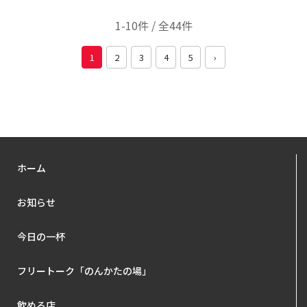
1-10件 / 全44件
1
2
3
4
5
›
ホーム
お知らせ
今日の一杯
フリートーク「のんかたの場」
飲める店