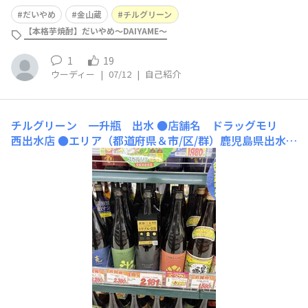
まち鹿児島で暮らせてすごく幸せです✨串木野の濵田酒造
だいやめ
金山蔵
チルグリーン
さんにはこれからもお世話になります😆よろしくお願い
【本格芋焼酎】だいやめ～DAIYAME～
します🍺
1
19
ウーディー
|
07/12
|
自己紹介
チルグリーン 一升瓶 出水
●店舗名 ドラッグモリ
西出水店 ●エリア（都道府県＆市/区/群）鹿児島県出水市
西出水店 ●買えるお酒 ホップ、マーガオのチルグリー
ン、DAIYAME、海童 ●おすすめポイント こちらのお店
はチルグリーンをよく置いてくれてます。ホップとマーガ
オのチルグリーンの一升瓶を購