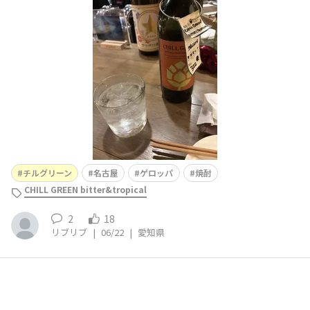
ぷ、マーガオのチルグリーン ●おすすめポイント 今夜
も続けて行ってしまいました。良いお店です。チルグリー
ンを周りのお客様もよく頼まれてました。 ●店舗のWeb
サイト（公式HP・
チルグリーン
名古屋
ゲロッパ
焼酎
CHILL GREEN bitter&tropical
2
18
リブリブ
|
06/22
|
愛知県