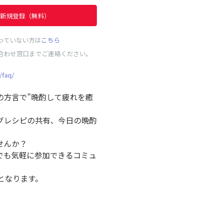
新規登録（無料）
っていない方は
こちら
合わせ窓口までご連絡ください。
/faq/
の方言で”晩酌して疲れを癒
グレシピの共有、今日の晩酌
せんか？
でも気軽に参加できるコミュ
となります。