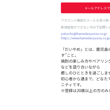
メールアドレスで
アカウント確認のメールを受け取
新規登録ができない方は下記問い
yokocho@hamadasyuzou.co.jp
https://www.hamadasyuzou.co.jp
「だいやめ」とは、鹿児島
す”こと。
焼酎の楽しみ方やペアリン
などを語り合いながら
癒しのひとときを過ごしま
初心者から通まで、どなた
ニティです。
※登録は20歳以上の方のみ