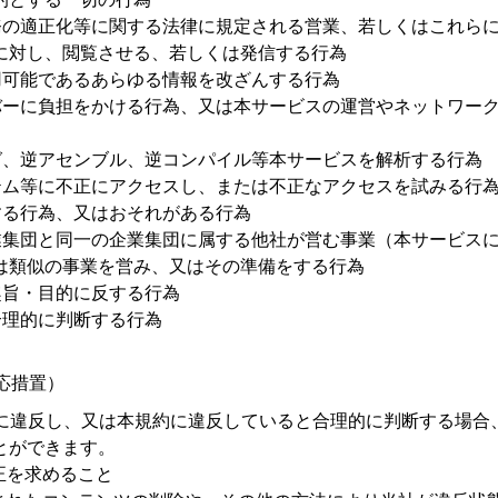
務の適正化等に関する法律に規定される営業、若しくはこれら
に対し、閲覧させる、若しくは発信する行為
用可能であるあらゆる情報を改ざんする行為
バーに負担をかける行為、又は本サービスの運営やネットワー
グ、逆アセンブル、逆コンパイル等本サービスを解析する行為
テム等に不正にアクセスし、または不正なアクセスを試みる行
する行為、又はおそれがある行為
業集団と同一の企業集団に属する他社が営む事業（本サービス
は類似の事業を営み、又はその準備をする行為
趣旨・目的に反する行為
合理的に判断する行為
応措置）
に違反し、又は本規約に違反していると合理的に判断する場合
とができます。
正を求めること