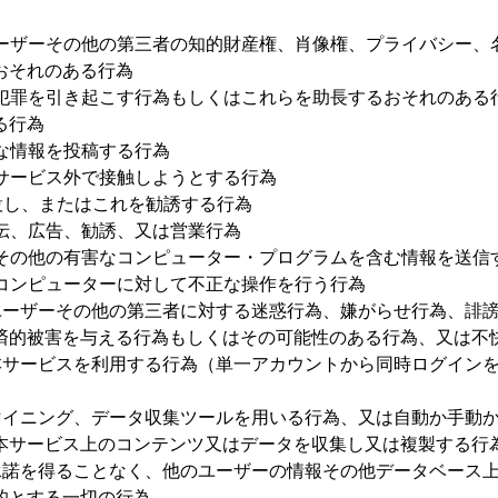
ーザーその他の第三者の知的財産権、肖像権、プライバシー、
おそれのある行為
犯罪を引き起こす行為もしくはこれらを助長するおそれのある
る行為
な情報を投稿する行為
サービス外で接触しようとする行為
設し、またはこれを勧誘する行為
伝、広告、勧誘、又は営業行為
その他の有害なコンピューター・プログラムを含む情報を送信
コンピューターに対して不正な操作を行う行為
ユーザーその他の第三者に対する迷惑行為、嫌がらせ行為、誹
済的被害を与える行為もしくはその可能性のある行為、又は不
本サービスを利用する行為（単一アカウントから同時ログイン
マイニング、データ収集ツールを用いる行為、又は自動か手動
本サービス上のコンテンツ又はデータを収集し又は複製する行
承諾を得ることなく、他のユーザーの情報その他データベース
的とする一切の行為