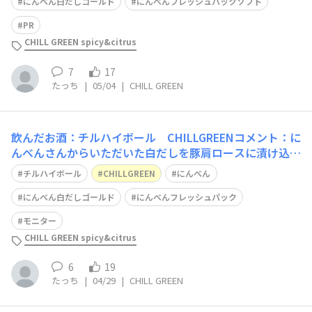
たのですがゴンゴンも漬けてみましたゴンゴンとても合い
にんべん白だしゴールド
にんべんフレッシュパックソフト
ますよ！クリチとはまた違った美味
PR
CHILL GREEN spicy&citrus
7
17
たっち
|
05/04
|
CHILL GREEN
飲んだお酒：チルハイボール CHILLGREENコメント：に
んべんさんからいただいた白だしを豚肩ロースに漬け込ん
で焼いたお肉ににんべんさんの鰹節をかけたもの 新たま
チルハイボール
CHILLGREEN
にんべん
の甘酢漬け ミニトマト をあてに飲みました口に広がる
柑橘の香り あとからくるスパイスふんわりした炭酸 上
にんべん白だしゴールド
にんべんフレッシュパック
品なハイボールとても美味しいです
モニター
CHILL GREEN spicy&citrus
6
19
たっち
|
04/29
|
CHILL GREEN