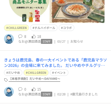
CHILLGREEN
チルハイボール
コラボ
8
18
なお@濵田酒造
|
03/27
|
お知らせ
STAFF
きょうは鹿児島、春の一大イベントである「鹿児島マラソ
ン2026」の会場に来てみました。 だいやめやチルグリの
ハイボール✨ またマラソン限定ラベルのオリジナル焼酎
だいやめ
CHILLGREEN
イベント
や、ことしの干支の午ボトルも限定登場しています。🐎
【本格芋焼酎】だいやめ～DAIYAME～
2/28と3/1は鹿児島市中央公園、 3/1はセンテラス鹿児島
の後夜祭まで🎉 後夜祭で
0
15
なお@濵田酒造
|
02/28
|
#鹿児島行きました
STAFF