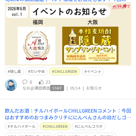
台は福岡＆大阪、ぜひ会場へお越しください♪①HAKATA
A級グルメ大食覧会2026JR博多駅前広場で開催されるグ
ルメの祭典「HAKATA A級グルメ大食覧会2026」「香る焼
酎スタンド」としてだいやめやCHILL GREENを準備し
隠し蔵
だいやめ
CHILLGREEN
イベント
6
23
なお@濵田酒造
|
05/14
|
お知らせ
STAFF
飲んだお酒：チルハイボールCHILLGREENコメント：今回
はおすすめのおつまみクリチににんべんさんの白だしゴー
ルドを漬けて鰹節をかける…を作ってみましたクリチのつ
チルハイボール
CHILLGREEN
にんべんコラボ
もりがゴルゴンゾーラを剥いてしまってありゃりゃと思っ