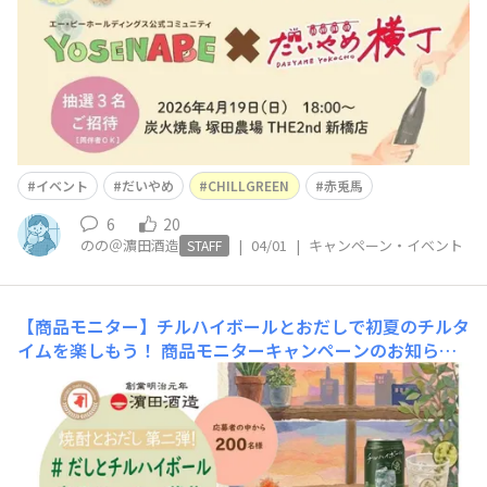
を学び、味わい、料理とともに楽しむイベントを開催する
ことになりました。普段は、APホー
イベント
だいやめ
CHILLGREEN
赤兎馬
6
20
のの＠濵田酒造
|
04/01
|
キャンペーン・イベント
STAFF
【商品モニター】チルハイボールとおだしで初夏のチルタ
イムを楽しもう！
​商品モニターキャンペーンのお知ら
せ！​＼ 🍶濵田酒造×鰹節専門店にんべん🐟 ／​⁡​2024年の第
一弾「#焼酎とおだし」に続く、コラボ企画第2弾！👏前
回は、日本固有の伝統的な本格焼酎×和食の基本となる
「だし」の親和性をもとに初コラボ。SNSキャンペーンや
都内でのファンミーティングなど、とてもとても