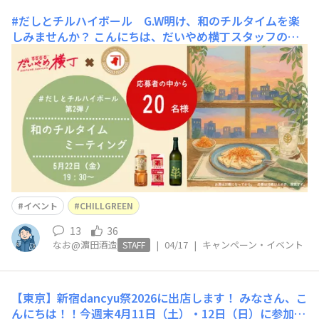
#だしとチルハイボール G.W明け、和のチルタイムを楽
しみませんか？
こんにちは、だいやめ横丁スタッフのな
おです♨＃焼酎とおだしで大好評だった「濵田酒造×鰹節
専門店にんべん」コラボ企画の第2弾、「＃だしとチルハ
イボール」企画の一環でオンラインミーティングを開催し
ます！年度初めの慌ただしさも一段落で生活リズムが落ち
着くGW明け、だしのうま味と新感覚のボタニカル系麦焼
酎「
イベント
CHILLGREEN
13
36
なお@濵田酒造
|
04/17
|
キャンペーン・イベント
STAFF
【東京】新宿dancyu祭2026に出店します！
みなさん、こ
んにちは！！今週末4月11日（土）・12日（日）に参加予