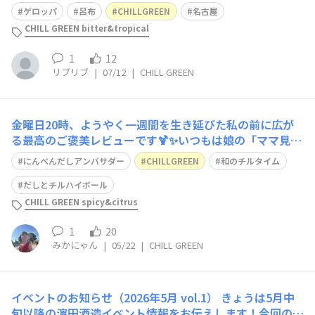
あります
ゲロッパ
呂布
CHILLGREEN
名古屋
CHILL GREEN bitter&tropical
1
12
リブリブ
|
07/12
|
CHILL GREEN
金曜日20時、ようやく一週間を生き延びた私の前に広が
る最高のご褒美レビューです🍹✨いつもは娘の「ママ見て
ー！」攻撃に追われる毎日だけど、今夜だけは特別時間を
にんべんだしアンバサダー
CHILLGREEN
和のチルタイム
プレゼントしてもらいました🎁💖実は私、だいやめ横丁さ
んのオンラインイベント「和のチルタイム・ミーティン
だしとチルハイボール
グ」にちゃっかり潜入しております🚪👀しかも
CHILL GREEN spicy&citrus
1
20
みかにゃん
|
05/22
|
CHILL GREEN
イベントのお知らせ（2026年5月 vol.1）
きょうは5月中
旬以降の濵田酒造イベント情報をお伝えします！今回の舞