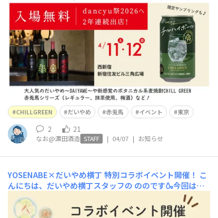
定の都内グルメイベントについてご案内です。当日は横丁
スタッフのともひら・なおが会場にいますので、ぜひお声
かけください📣皆さまのご来場、お待ちしています🙏■日
時/場所日時：2026年4月11日（土）・12日（日）10:00～
17:00
CHILLGREEN
だいやめ
赤兎馬
イベント
東京
2
21
なお@濵田酒造
|
04/07
|
お知らせ
STAFF
YOSENABE×だいやめ横丁 特別コラボイベント開催！
こ
んにちは、だいやめ横丁スタッフの ののです🍶今回は、
だいやめ横丁初となるリアルイベント…そしてコラボレー
ション企画のお知らせです！APホールディングス様が運
営するコミュニティ『YOSENABE』様とご一緒し、焼酎