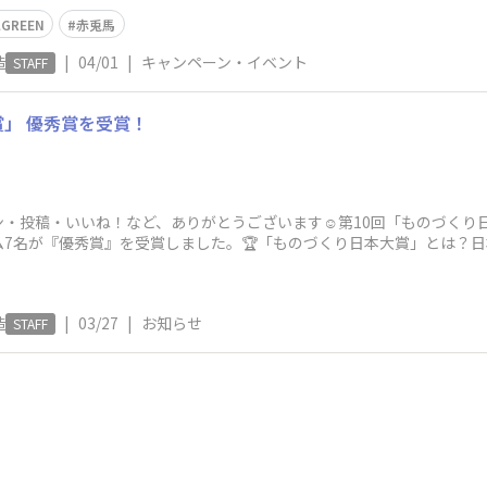
Pホー
LGREEN
赤兎馬
造
|
04/01
|
キャンペーン・イベント
STAFF
賞」 優秀賞を受賞！
ン・投稿・いいね！など、ありがとうございます☺第10回「ものづくり日本
7名が『優秀賞』を受賞しました。🏆「ものづくり日本大賞」とは？
認め
造
|
03/27
|
お知らせ
STAFF