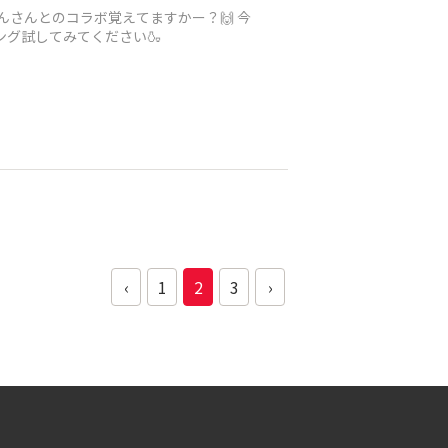
のペアリング試してみてください🍶
‹
1
2
3
›