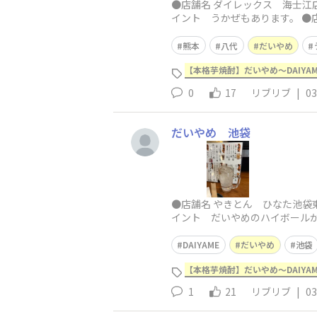
●店舗名 ダイレックス 海士江店
イント うかぜもあります。 ●店
熊本
八代
だいやめ
【本格芋焼酎】だいやめ～DAIYA
0
17
リブリブ
|
03
だいやめ 池袋
●店舗名 やきとん ひなた池袋東
イント だいやめのハイボールが
DAIYAME
だいやめ
池袋
【本格芋焼酎】だいやめ～DAIYA
1
21
リブリブ
|
03