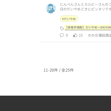
にんべんさんとカルビーさんのコラボ商品と一緒にだいやめ🎵 海童ファン
だいやめ
【本格芋焼酎】だいやめ～DAIYA
0
15
のの＠濵田酒
11-20件 / 全25件