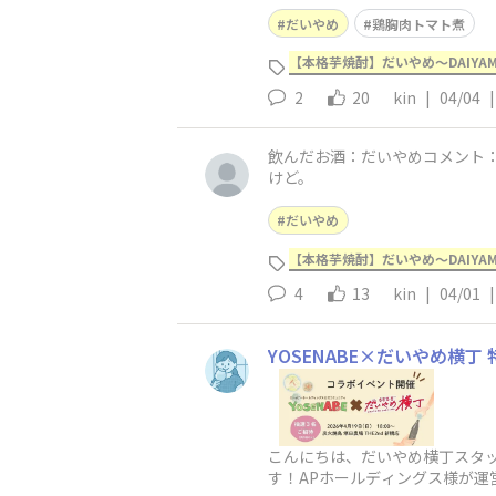
だいやめ
鶏胸肉トマト煮
【本格芋焼酎】だいやめ～DAIYA
2
20
kin
|
04/04
|
飲んだお酒：だいやめコメント
けど。
だいやめ
【本格芋焼酎】だいやめ～DAIYA
4
13
kin
|
04/01
|
YOSENABE×だいやめ横
こんにちは、だいやめ横丁スタッ
す！APホールディングス様が運