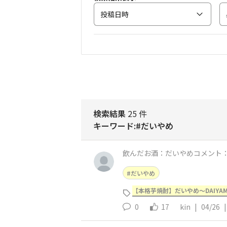
投稿日時
検索結果
25 件
キーワード:#だいやめ
飲んだお酒：だいやめコメント
だいやめ
【本格芋焼酎】だいやめ～DAIYA
0
17
kin
|
04/26
|