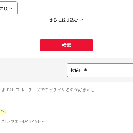
昇順
さらに絞り込む
検索
投稿日時
：まずは､ブルーチーズでチビチビやるのが好きかも
ME～
だいやめ～DAIYAME～