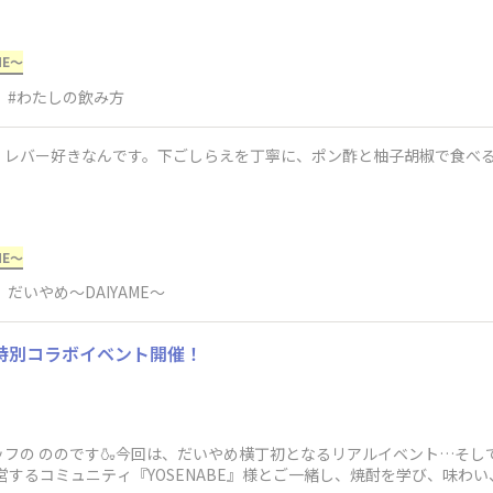
ME～
#わたしの飲み方
：レバー好きなんです。下ごしらえを丁寧に、ポン酢と柚子胡椒で食べ
ME～
だいやめ～DAIYAME～
丁 特別コラボイベント開催！
フの ののです🍶今回は、だいやめ横丁初となるリアルイベント…そし
営するコミュニティ『YOSENABE』様とご一緒し、焼酎を学び、味わ