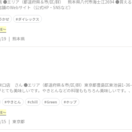
 ●エリア（都道府県＆市/区/群） 熊本県八代市海士江2694 ●買え
舗のWebサイト（公式HP・SNSなど）
うかぜ
ダイレックス
ME～
/19
|
熊本県
口店 さん ●エリア（都道府県＆市/区/群）東京都豊島区東池袋1-36
とても美味しいです。やきとんなどの料理ももちろん美味しいです。、、、
やきとん
chill
Green
ホップ
ME～
/15
|
東京都