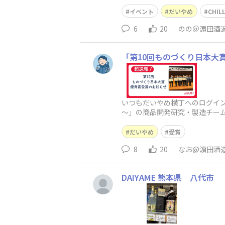
ることになりました。普段は、A
イベント
だいやめ
CHIL
6
20
のの＠濵田酒
「第10回ものづくり日本大
​いつもだいやめ横丁へのログイ
～」の商品開発研究・製造チーム
の第一線で活躍し、特に優秀と
だいやめ
受賞
8
20
なお@濵田酒
DAIYAME 熊本県 八代市