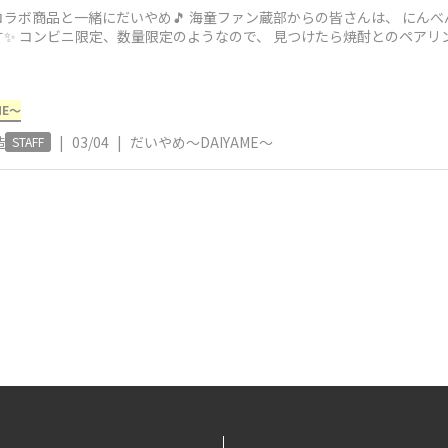
蔵部からの皆さんは、 にんべんさんとのコラボ覚えてますかー？🙌 今
日のだいやめどきにピッタリです✨ コンビニ限定、数量限定のようなので、 見つけたら焼酎と
ME～
造
|
03/04
|
だいやめ～DAIYAME～
STAFF