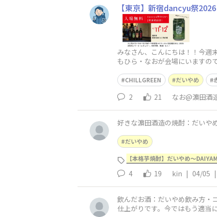
【東京】新宿dancyu祭20
みなさん、こんにちは！！今週末
もひら・なおが会場にいますので、
日（日）10:00～17:00
CHILLGREEN
だいやめ
2
21
なお@濵田酒
好きな濵田酒造の焼酎：だいや
だいやめ
【本格芋焼酎】だいやめ～DAIYA
4
19
kin
|
04/05
|
飲んだお酒：だいやめ飲み方・コ
仕上がりです。今ではもう適当