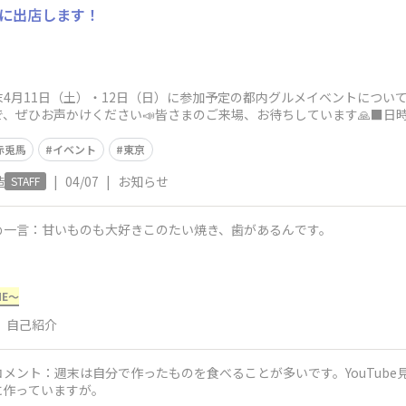
26に出店します！
4月11日（土）・12日（日）に参加予定の都内グルメイベントについ
ぜひお声かけください📣皆さまのご来場、お待ちしています🙏■日時/場
赤兎馬
イベント
東京
造
|
04/07
|
お知らせ
STAFF
め一言：甘いものも大好きこのたい焼き、歯があるんです。
ME～
自己紹介
メント：週末は自分で作ったものを食べることが多いです。YouTub
に作っていますが。