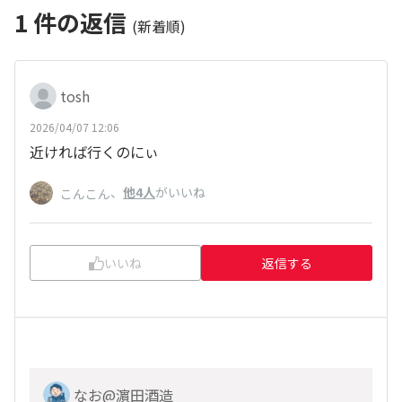
1
件の返信
(新着順)
tosh
2026/04/07 12:06
近ければ行くのにぃ
、
他4人
がいいね
こんこん
いいね
返信する
なお@濵田酒造