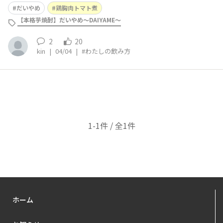
に忠実に初めて作った時の仕上がりです。今ではもう適当
だいやめ
鶏胸肉トマト煮
に作っていますが。
【本格芋焼酎】だいやめ～DAIYAME～
2
20
kin
|
04/04
|
#わたしの飲み方
1-1件 / 全1件
ホーム