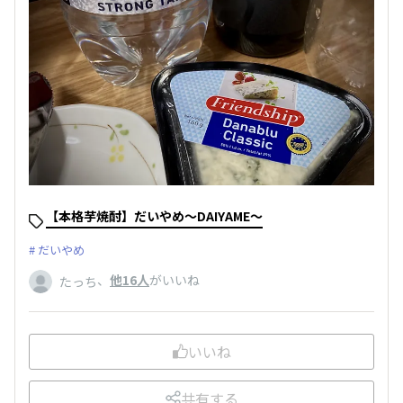
【本格芋焼酎】だいやめ～DAIYAME～
だいやめ
、
他16人
がいいね
たっち
いいね
共有する