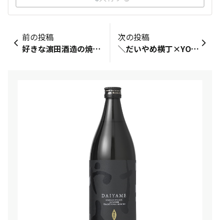
前の投稿
次の投稿
好きな濵田酒造の焼酎：ホップのチルグリーン一言：ランクアップの特典が届きました。ありがとうございます。マーガオのチルグリーンは大事に飲みます。ステッカーはipadのケースに貼りました。カッコいいです。
​＼だいやめ横丁×YOSENABE コラボレーションイベント開催／皆さんこんにちは！濵田酒造のたけまっちょです♪4/19にだいやめ横丁と塚田農場などを運営するエー・ピーホールディングス社のファンコミュニティ「YOSENABE」がコラボレーションして焼酎イベントを開催しました🌸YOSENABE：https://yosenabe.ap-holdings.jp/普段はエー・ピーホールディングスさんが社内で実施している企画にだいやめ横丁がお邪魔して焼酎の魅力をご紹介！参加者の皆様のお酒に対する愛情がびしびし伝わってきて、『炭火焼鳥 塚田農場』の絶品料理とのペアリングも格別でした◎当日はYOSENABEのお客様もご参加いただき、とても盛り上がりました。これからも美味しい料理と一緒に楽しんでいただける焼酎を造っていきます！素敵なイベントに参加させていただきありがとうございました。