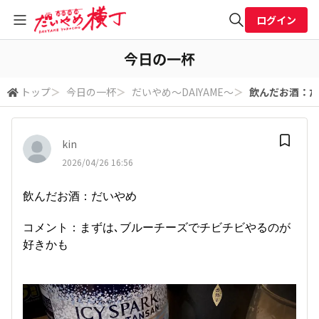
ログイン
全体検索
今日の一杯
トップ
＞
今日の一杯
＞
だいやめ～DAIYAME～
＞
飲んだお酒：だ
検索
kin
2026/04/26 16:56
飲んだお酒：だいやめ
コメント：まずは､ブルーチーズでチビチビやるのが
好きかも