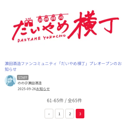
濵田酒造ファンコミュニティ「だいやめ横丁」プレオープンのお
知らせ
STAFF
のの＠濵田酒造
2025-09-26
お知らせ
61-65件 / 全65件
‹
1
2
3