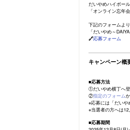
だいやめハイボー
「オンライン忘年会
下記のフォームより
「だいやめ～DAI
🔗
応募フォーム
キャンペーン概
■応募方法
①だいやめ横丁へ
②
指定のフォーム
※応募には「だいや
※当選者の方へは1
■応募期間
2025年12月8日(月)