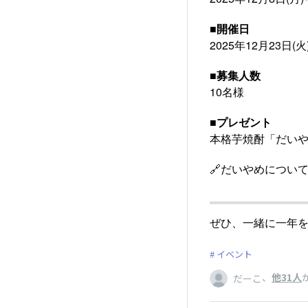
■開催日
2025年12月23日(火)
■募集人数
10名様
■プレゼント
本格芋焼酎「だいやめ
🔗だいやめについ
ぜひ、一緒に一年
イベント
、
他31人
だーこ