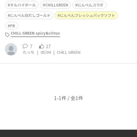
ルドを漬けて鰹節をかける…を作ってみましたクリチのつ
チルハイボール
CHILLGREEN
にんべんコラボ
もりがゴルゴンゾーラを剥いてしまってありゃりゃと思っ
たのですがゴンゴンも漬けてみましたゴンゴンとても合い
にんべん白だしゴールド
にんべんフレッシュパックソフト
ますよ！クリチとはまた違った美味
PR
CHILL GREEN spicy&citrus
7
17
たっち
|
05/04
|
CHILL GREEN
1-1件 / 全1件