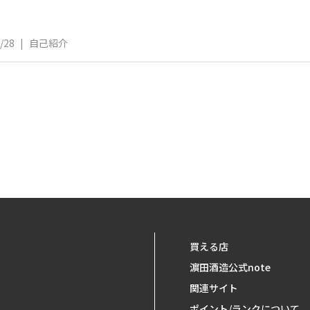
/28
|
自己紹介
買える店
濵田酒造公式note
関連サイト
ポイント/ランクについて