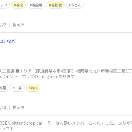
ホップ
若松
渡船場
若松駅
うどん
/22
|
福岡県
ical など
二島店 ●エリア（都道府県＆市/区/群）福岡県北九州市若松区二島1丁目4
すめポイント ホップのchillgreenあります
海童
二島
若松
/10
|
福岡県
EEN bitter &tropical 一言：ほろ酔いメンバーになれました。
たいです