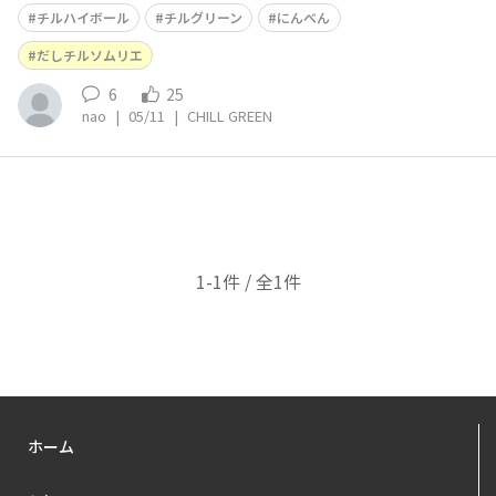
しをかけて、鰹節をフワッと♪これがチルハイボールとめ
チルハイボール
チルグリーン
にんべん
ちゃ合う🥰これを機にチルグリーンを購入します🙋‍♀️清涼
感がとても心地よいお酒ですね！
だしチルソムリエ
6
25
nao
|
05/11
|
CHILL GREEN
1-1件 / 全1件
ホーム