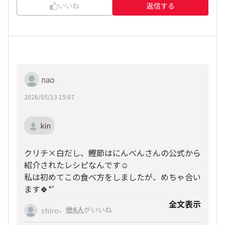
いいね
返信する
nao
2026/05/13 15:07
kin
クリチ×白だし、鰹節はにんべんさんの公式から
紹介されたレシピなんです☺️
私は初めてこの食べ方をしましたが、めちゃ合い
ます🍀*゜
全文表示
、
他6人
がいいね
shiro