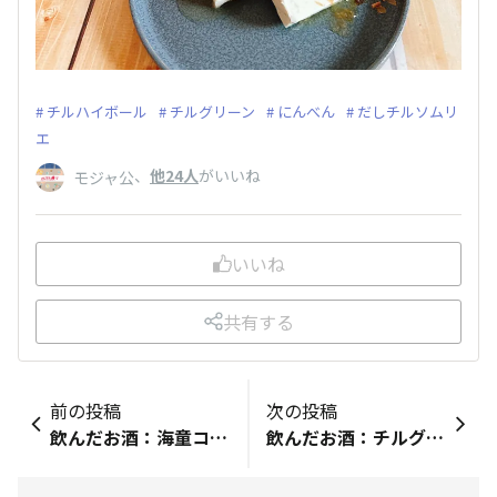
チルハイボール
チルグリーン
にんべん
だしチルソムリ
エ
、
他24人
がいいね
モジャ公
いいね
共有する
前の投稿
次の投稿
飲んだお酒：海童コメント：今日も鰹のたたきをアレンジ〜韓国風って書いてあったけどごま油使ってるだけやけど…wそれに海童を炭酸割りで〜なんかめっちゃ暑くなってきて冷たい海童ハイボールがウマイ〜🍻
飲んだお酒：チルグリーンコメント：今日は、姪が美味しいパンを買って遊びに来てくれました。