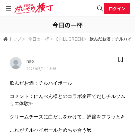
ログイン
全体検索
今日の一杯
トップ
＞
今日の一杯
＞
CHILL GREEN
＞
飲んだお酒：チルハイボ
検索
nao
2026/05/11 13:36
飲んだお酒：チルハイボール
コメント：にんべん様とのコラボ企画でだしチルソム
リエ体験✨️
クリームチーズに白だしをかけて、鰹節をフワッと♪
これがチルハイボールとめちゃ合う🥰