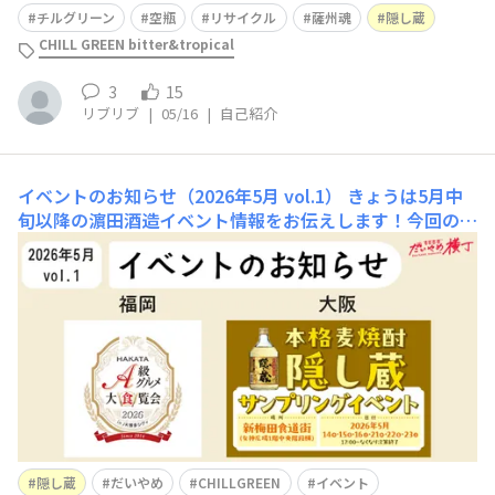
さすがに増えてきたので一度お返しします。また、美味し
チルグリーン
空瓶
リサイクル
薩州魂
隠し蔵
い焼酎を詰めて戻ってきてください。
CHILL GREEN bitter&tropical
3
15
リブリブ
|
05/16
|
自己紹介
イベントのお知らせ（2026年5月 vol.1）
きょうは5月中
旬以降の濵田酒造イベント情報をお伝えします！今回の舞
台は福岡＆大阪、ぜひ会場へお越しください♪①HAKATA
A級グルメ大食覧会2026JR博多駅前広場で開催されるグ
ルメの祭典「HAKATA A級グルメ大食覧会2026」「香る焼
酎スタンド」としてだいやめやCHILL GREENを準備し
隠し蔵
だいやめ
CHILLGREEN
イベント