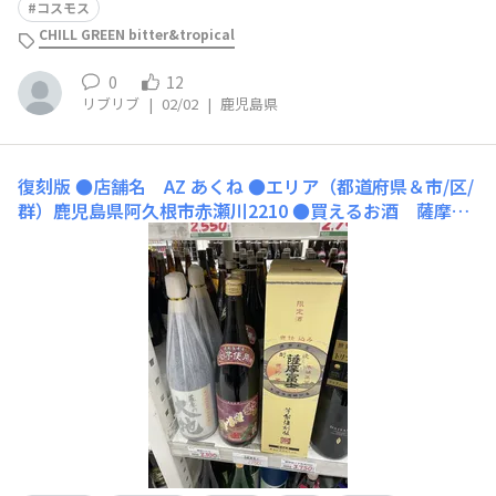
コスモス
CHILL GREEN bitter&tropical
0
12
リブリブ
|
02/02
|
鹿児島県
復刻版
●店舗名 AZ あくね ●エリア（都道府県＆市/区/
群）鹿児島県阿久根市赤瀬川2210 ●買えるお酒 薩摩富
士 DAIYAME 隠し蔵 海童 などなど ●おすすめポイン
ト 一升瓶、濵田酒造さんの棚と紙パックです復刻版を試
してみたいです。 ●店舗のWebサイト（