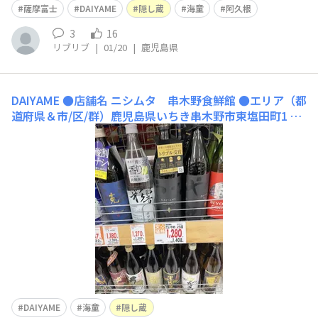
薩摩富士
DAIYAME
隠し蔵
海童
阿久根
3
16
リブリブ
|
01/20
|
鹿児島県
DAIYAME
●店舗名 ニシムタ 串木野食鮮館 ●エリア（都
道府県＆市/区/群）鹿児島県いちき串木野市東塩田町1 ●
買えるお酒 DAIYAME 海童 隠し蔵 ●おすすめポイン
ト 濵田酒造さんのお膝元のスーパー
ワンカップの海童あります ●店舗のWebサイ
DAIYAME
海童
隠し蔵