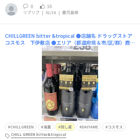
0
10
リブリブ
|
01/16
|
鹿児島県
CHILLGREEN bitter &tropical
●店舗名 ドラッグストア
コスモス 下伊敷店 ●エリア（都道府県＆市/区/群）鹿児
島市下伊敷町町1丁目52-10 ●買えるお酒 ホップのCHIL
LGREEN DAIYAME 隠し蔵 海童はたくさんあります ●お
すすめポイント ピンクのチルグリ ●店舗のWebサイ
CHILLGREEN
海童
隠し蔵
DAIYAME
コスモス
CHILL GREEN bitter&tropical