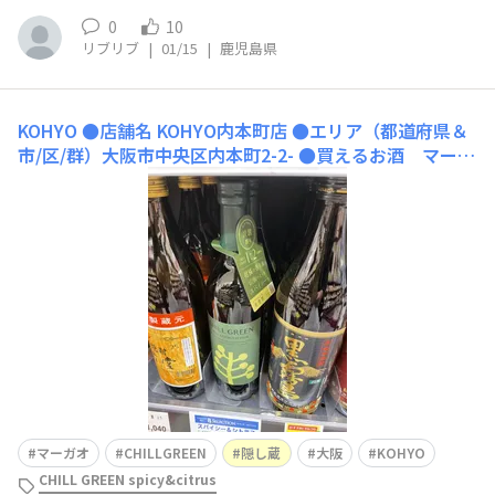
0
10
リブリブ
|
01/15
|
鹿児島県
KOHYO
●店舗名 KOHYO内本町店 ●エリア（都道府県＆
市/区/群）大阪市中央区内本町2-2- ●買えるお酒 マーガ
オのCHILLGREEN 隠し蔵 ●おすすめポイント 夕方から
おつまみのお惣菜がやすいです ●店舗のWebサイト（公
式HP・SNSなど）
マーガオ
CHILLGREEN
隠し蔵
大阪
KOHYO
CHILL GREEN spicy&citrus