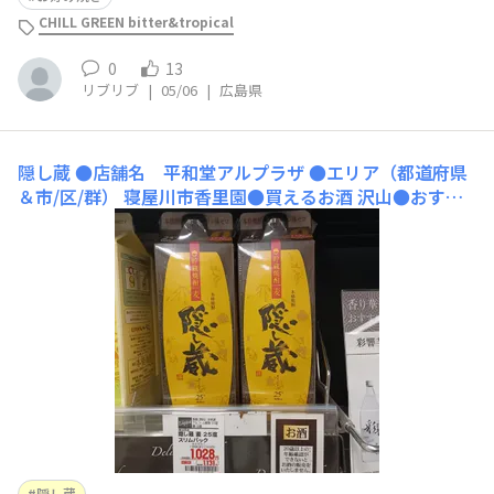
CHILL GREEN bitter&tropical
0
13
リブリブ
|
05/06
|
広島県
隠し蔵
●店舗名 平和堂アルプラザ ●エリア（都道府県
＆市/区/群） 寝屋川市香里園●買えるお酒 沢山●おすす
めポイント 瓶もパックも両方ある●店舗のWebサイト
（公式HP・SNSなど）
隠し蔵