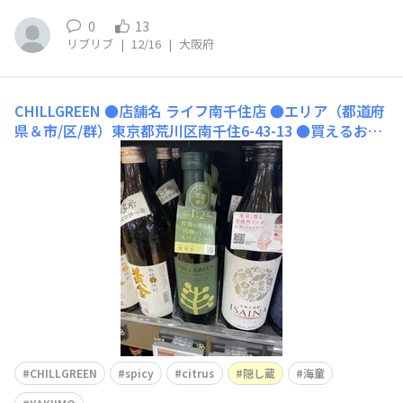
0
13
リブリブ
|
12/16
|
大阪府
CHILLGREEN
●店舗名 ライフ南千住店 ●エリア（都道府
県＆市/区/群）東京都荒川区南千住6-43-13 ●買えるお
酒 CHILLGREEN,隠し蔵、海童、YAKIIMO,DAIYAME ●
おすすめポイント 緑のCHILLGREENあります ●店舗の
Webサイト
CHILLGREEN
spicy
citrus
隠し蔵
海童