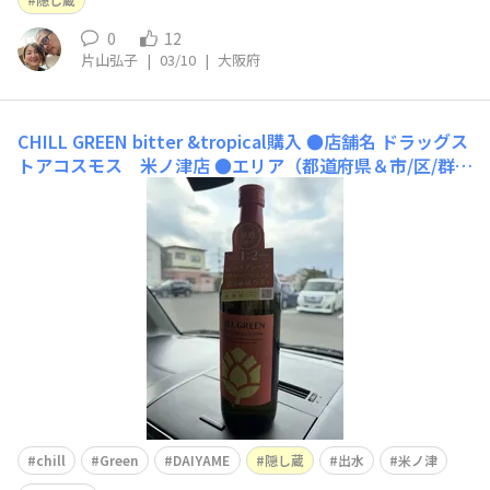
0
12
片山弘子
|
03/10
|
大阪府
CHILL GREEN bitter &tropical購入
●店舗名 ドラッグス
トアコスモス 米ノ津店 ●エリア（都道府県＆市/区/群）
鹿児島県出水市米ノ津町515 ●買えるお酒 ホップのチル
グリーン DAIYAME 隠し蔵 ●おすすめポイント プライ
ベートブランド品安いです。 ●店舗のWebサイト（公式H
chill
Green
DAIYAME
隠し蔵
出水
米ノ津