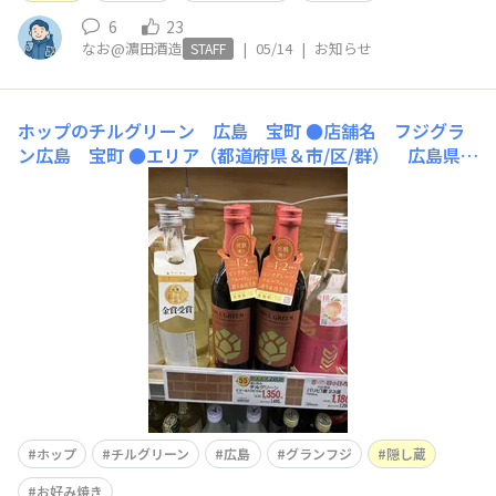
6
23
なお@濵田酒造
|
05/14
|
お知らせ
STAFF
ホップのチルグリーン 広島 宝町
●店舗名 フジグラ
ン広島 宝町 ●エリア（都道府県＆市/区/群） 広島県広
島市中区宝町2番1号 ●買えるお酒 ホップのチルグリー
ン 隠し蔵 ●おすすめポイント このショッピングセン
ター内にお好み焼き「電光石火」さんが入ってます。 ●
店舗のWebサイト（公式HP
ホップ
チルグリーン
広島
グランフジ
隠し蔵
お好み焼き