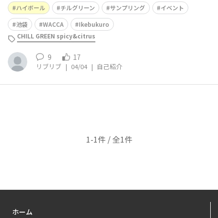
ハイボール缶を2缶、ガチャガチャでグラスが当たり、い
ハイボール
チルグリーン
サンプリング
イベント
ただいてきました。ありがとうございます。noteの開発
秘話を読みながらこのグラスでチルハイボールをいただく
池袋
WACCA
Ikebukuro
ことにします。全国発売とホッ
CHILL GREEN spicy&citrus
9
17
リブリブ
|
04/04
|
自己紹介
1-1件 / 全1件
ホーム