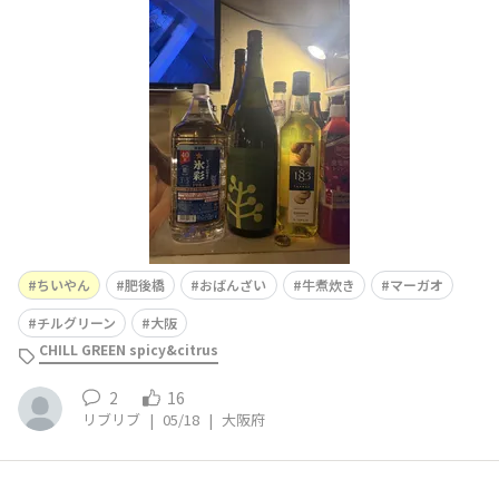
区土佐堀1-4-1 ●飲めるお酒 マーガオのチルグリーン
DAIYAME​●おすすめポイント牛煮炊きとおばんざいの店
「ちいやん」さん。店名の響きも好きな感じです。飲食店
のレギュラーメニューでチルグリーンを初
ちいやん
肥後橋
おばんざい
牛煮炊き
マーガオ
チルグリーン
大阪
CHILL GREEN spicy&citrus
2
16
リブリブ
|
05/18
|
大阪府