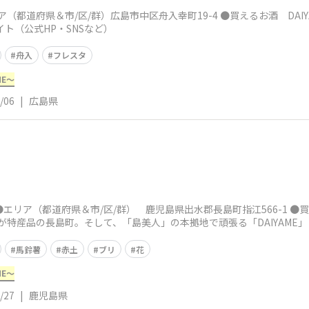
ア（都道府県＆市/区/群）広島市中区舟入幸町19-4 ●買えるお酒 DAI
イト（公式HP・SNSなど）
舟入
フレスタ
ME～
/06
|
広島県
●エリア（都道府県＆市/区/群） 鹿児島県出水郡長島町指江566-1 ●買
特産品の長島町。そして、「島美人」の本拠地で頑張る「DAIYAME」
馬鈴薯
赤土
ブリ
花
ME～
/27
|
鹿児島県