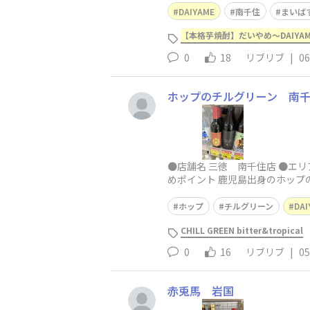
DAIYAME
南千住
まいば
【本格芋焼酎】だいやめ～DAIYA
0
18
リブリブ
|
06
ホップのチルグリーン 南
●店舗名 三徳 南千住店 ●エリ
めポイント 鹿児島出身のホップ
ホップ
チルグリーン
DAI
CHILL GREEN bitter&tropical
0
16
リブリブ
|
05
赤兎馬 岩国