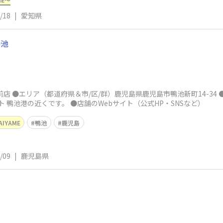
/18
|
愛知県
鴨池
店 ●エリア（都道府県＆市/区/群）鹿児島県鹿児島市鴨池新町14-34
ント 鴨池港の近くです。 ●店舗のWebサイト（公式HP・SNSなど）
AIYAME
鴨池
鹿児島
/09
|
鹿児島県