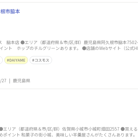
久根市脇本
 脇本店 ●エリア（都道府県＆市/区/群）鹿児島県阿久根市脇本7502
すめポイント ホップのチルグリーンあります。 ●店舗のWebサイト（公式H
根
DAIYAME
コスモス
/27
|
鹿児島県
 ●エリア（都道府県＆市/区/群）佐賀県小城市小城町畑田2557 ●買
すすめポイント 和菓子の街小城、美味しい羊羹屋さんがたくさんあります。