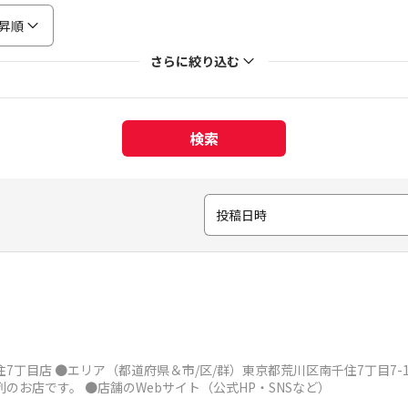
昇順
さらに絞り込む
検索
投稿日時
7丁目店 ●エリア（都道府県＆市/区/群）東京都荒川区南千住7丁目7-1 
のお店です。 ●店舗のWebサイト（公式HP・SNSなど）