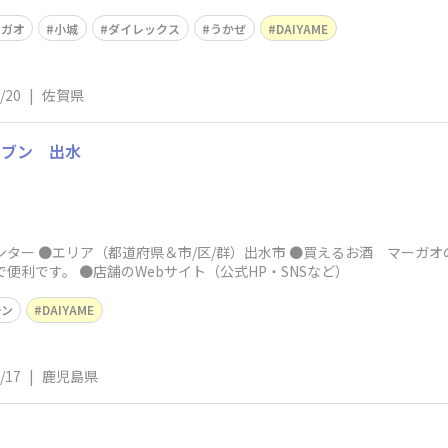
ーガオ
小城
ダイレックス
うかぜ
DAIYAME
/20
|
佐賀県
セブン 出水
ター ●エリア（都道府県＆市/区/群）出水市 ●買えるお酒 マーガオの
便利です。 ●店舗のWebサイト（公式HP・SNSなど）
ーン
DAIYAME
/17
|
鹿児島県