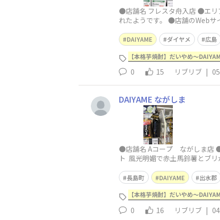
●店舗名 フレスタ舟入店 ●エリ
れたようです。 ●店舗のWebサ
DAIYAME
ダイヤメ
広島
【本格芋焼酎】だいやめ～DAIYA
0
15
リブリブ
|
05
DAIYAME ながしま
●店舗名 Aコープ ながしま店 
ト 風光明媚で赤土馬鈴薯とブリが
長島町
DAIYAME
出水郡
【本格芋焼酎】だいやめ～DAIYA
0
16
リブリブ
|
04