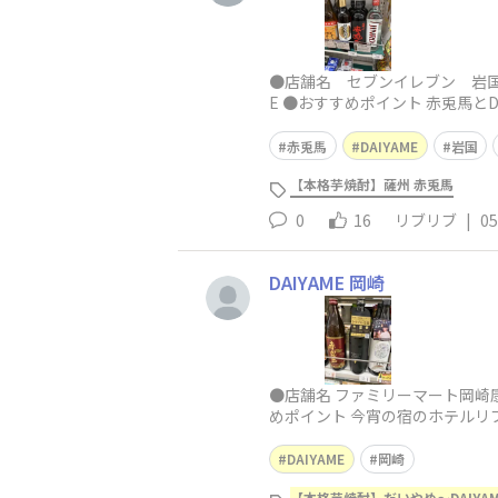
●店舗名 セブンイレブン 岩国駅
E ●おすすめポイント 赤兎馬と
赤兎馬
DAIYAME
岩国
【本格芋焼酎】薩州 赤兎馬
0
16
リブリブ
|
05
DAIYAME 岡崎
●店舗名 ファミリーマート岡崎康
めポイント 今宵の宿のホテルリ
DAIYAME
岡崎
【本格芋焼酎】だいやめ～DAIYA