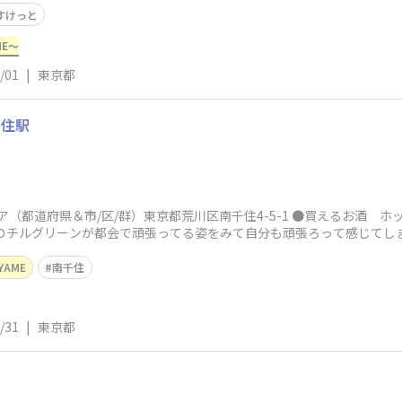
すけっと
ME～
/01
|
東京都
千住駅
ア（都道府県＆市/区/群）東京都荒川区南千住4-5-1 ●買えるお酒 ホッ
のチルグリーンが都会で頑張ってる姿をみて自分も頑張ろって感じてしま
YAME
南千住
/31
|
東京都