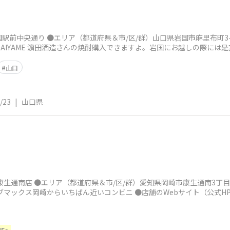
前中央通り ●エリア（都道府県＆市/区/群）山口県岩国市麻里布町3-17
DAIYAME 濵田酒造さんの焼酎購入できますよ。岩国にお越しの際には
山口
/23
|
山口県
生通南店 ●エリア（都道府県＆市/区/群）愛知県岡崎市康生通南3丁目2-2
ブマックス岡崎からいちばん近いコンビニ ●店舗のWebサイト（公式HP
ME～