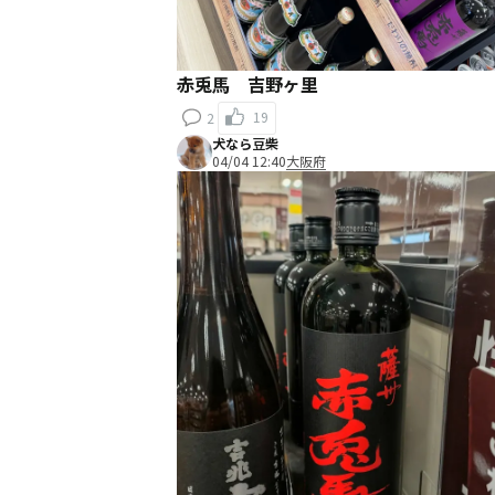
赤兎馬 吉野ヶ里
19
2
犬なら豆柴
04/04 12:40
大阪府