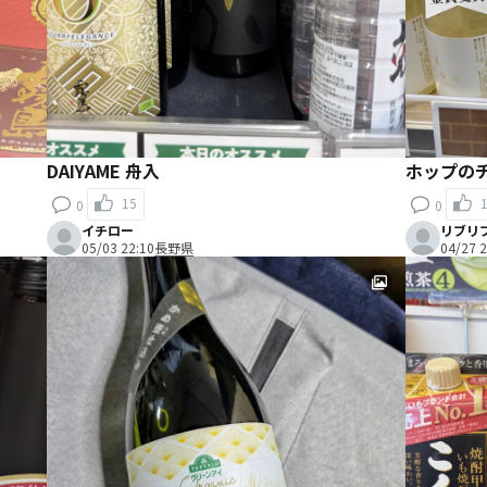
DAIYAME 舟入
ホップの
15
0
0
イチロー
リブリ
05/03 22:10
長野県
04/27 2