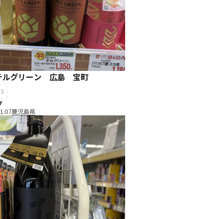
チルグリーン 広島 宝町
13
ブ
1:07
鹿児島県