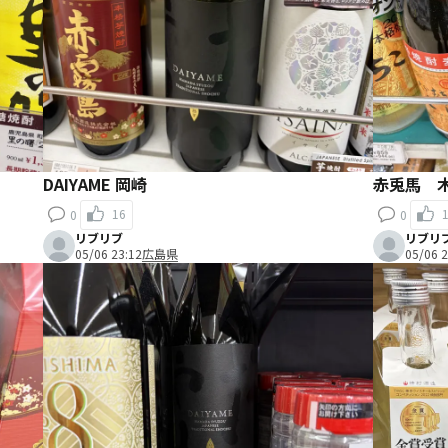
DAIYAME 岡崎
赤兎馬 
16
0
0
リブリブ
リブリ
05/06 23:12
広島県
05/06 2