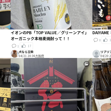
イオンのPB「TOP VALUE／グリーンアイ」
オーガニック本格麦焼酎って！！
0
17
1
犬なら豆柴
リブリ
04/21 20:36
大阪府
04/20 2