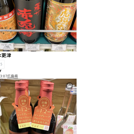
木更津
15
ブ
3:07
広島県