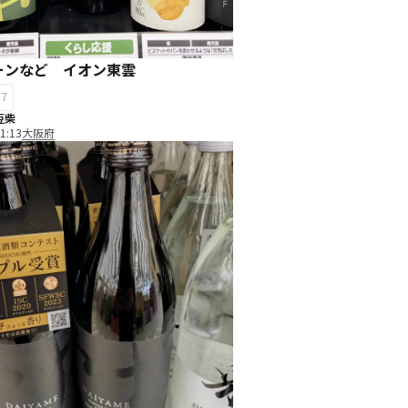
ーンなど イオン東雲
17
豆柴
1:13
大阪府