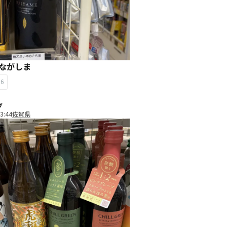
DAIYAME ながしま
16
ブ
3:44
佐賀県