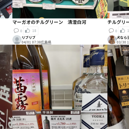
マーガオのチルグリーン 清澄白河
チルグリ
18
0
0
リブリブ
犬なら
04/01 07:38
広島県
03/30 1