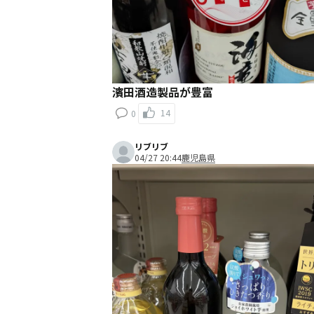
濱田酒造製品が豊富
14
0
リブリブ
04/27 20:44
鹿児島県