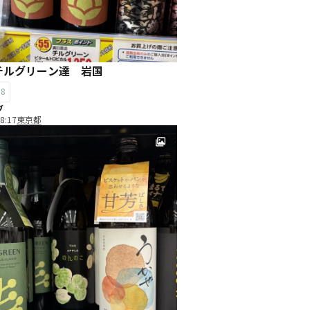
チルグリーン達 岩国
18
ブ
8:17
東京都