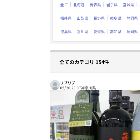
全て
北海道
青森県
岩手県
宮城県
福井県
山梨県
長野県
岐阜県
静岡県
徳島県
香川県
愛媛県
高知県
福岡県
全てのカテゴリ 154件
リブリブ
05/20 23:07
神奈川県