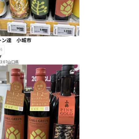
ーン達 小城市
16
ブ
3:07
山口県