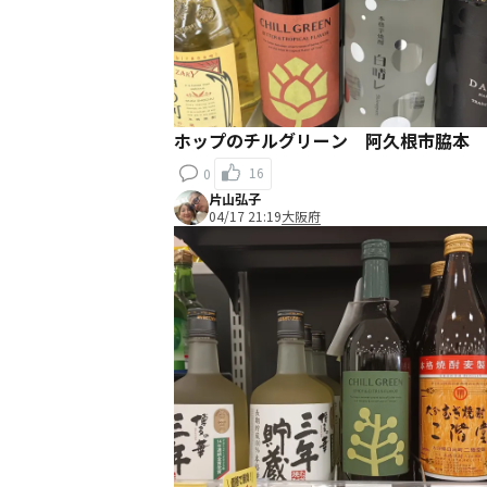
ホップのチルグリーン 阿久根市脇本
16
0
片山弘子
04/17 21:19
大阪府