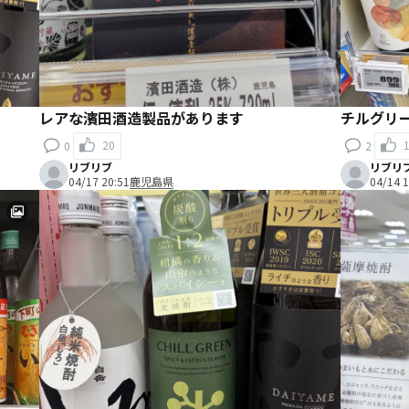
レアな濱田酒造製品があります
チルグリ
20
0
2
リブリブ
リブリ
04/17 20:51
鹿児島県
04/14 1