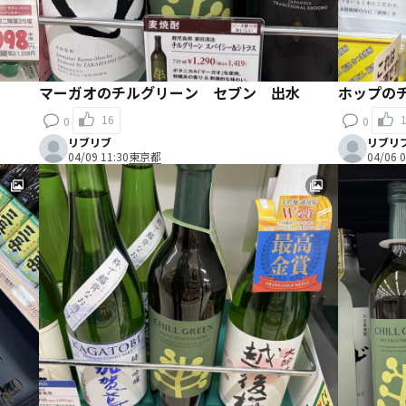
マーガオのチルグリーン セブン 出水
ホップの
16
0
0
リブリブ
リブリ
04/09 11:30
東京都
04/06 0