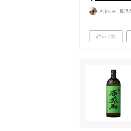
、
他15
片山弘子
いいね