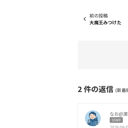
前の投稿
大魔王みつけた
2
件の返信
(新着
なお@濵
STAFF
2026/06/0