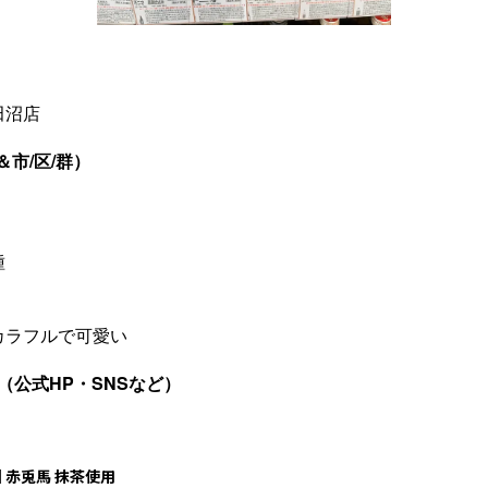
田沼店
市/区/群）
種
カラフルで可愛い
（公式HP・SNSなど）
 赤兎馬 抹茶使用