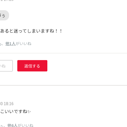
づぅ
あると迷ってしまいますね！！
、
他1人
がいいね
o
いね
返信する
0 18:16
っこいいですね✨️
、
他6人
がいいね
ぅ