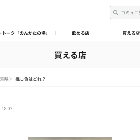
ートーク「のんかたの場」
飲める店
買える店
買える店
葉県
＞
推し色はどれ？
 18:03