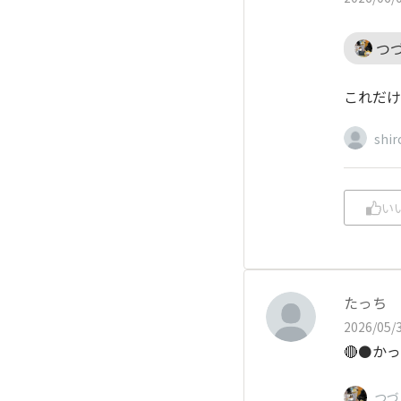
つ
これだけ
shir
い
たっち
2026/05/3
🔴⚫️か
つづ