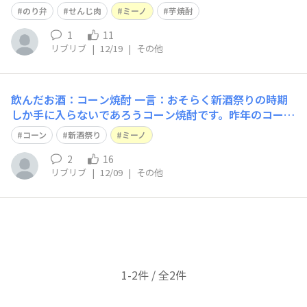
と飲めないんだなーとおもいつつ大切に味わってます。炭
のり弁
せんじ肉
ミーノ
芋焼酎
酸割りの時の香りと風味好きです。 つまみは広島特産
「せんじ肉」などとその後の食事は学生時代から助けてく
1
11
リブリブ
|
12/19
|
その他
れている「のり弁」です。今夜も
飲んだお酒：コーン焼酎 一言：おそらく新酒祭りの時期
しか手に入らないであろうコーン焼酎です。昨年のコーン
焼酎のテントで試飲させてもらった際に気に入ってしまい
コーン
新酒祭り
ミーノ
今年も購入,つまみはミーノ、スモークチーズ、ドライフ
ルーツです よく合います
2
16
リブリブ
|
12/09
|
その他
1-2件 / 全2件