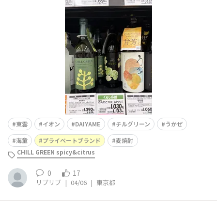
買えるお酒 マーガオのチルグリーン DAIYAME うか
ぜ 麦焼酎 海童達 ●おすすめポイント 濵田酒造さ
ん、色々とございます ●店舗のWebサイト（公式HP・S
NSなど）
東雲
イオン
DAIYAME
チルグリーン
うかぜ
海童
プライベートブランド
麦焼酎
CHILL GREEN spicy&citrus
0
17
リブリブ
|
04/06
|
東京都