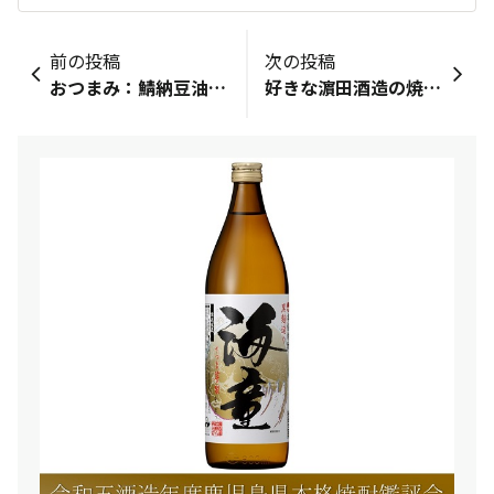
前の投稿
次の投稿
おつまみ：鯖納豆油揚げ簡単なレシピ：鯖水煮､納豆を混ぜて､お醤油とわさびをたんまり入れて､油あげに詰め込んでグリルへ！チョー簡単ヘルシー合うお酒・コメント：だいやめでいきます。
好きな濵田酒造の焼酎：隠し蔵限定やで一言：今日はBW最終なんで鱧と鰤と隠し蔵でカンパイてすよ麦で美味いのはこれしかないと思うの…正解よね😊