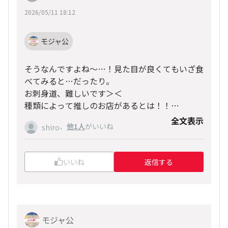
2026/05/11 18:12
モジャ公
そうなんですよね～…！見た目が良くてもいざ食
べてみると…だったり。
お刺身道、難しいです＞＜
種類によって推しのお店があるとは！！
ついつい近くで済ませちゃうのが敗因なのかもで
全文表示
、
他1人
がいいね
shiro
す＾＾；
いいね
返信する
モジャ公