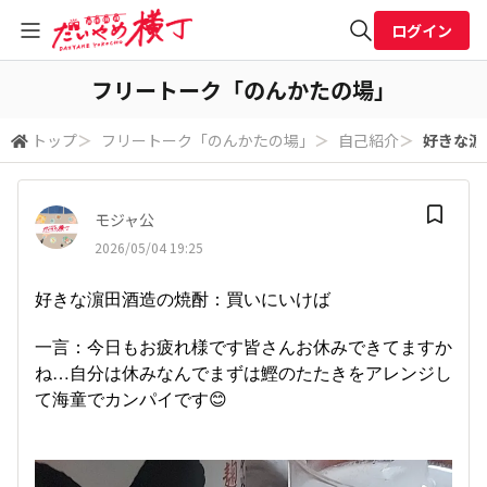
ログイン
全体検索
フリートーク「のんかたの場」
トップ
＞
フリートーク「のんかたの場」
＞
自己紹介
＞
好きな濵
検索
モジャ公
2026/05/04 19:25
好きな濵田酒造の焼酎：買いにいけば
一言：今日もお疲れ様です皆さんお休みできてますか
ね…自分は休みなんでまずは鰹のたたきをアレンジし
て海童でカンパイです😊