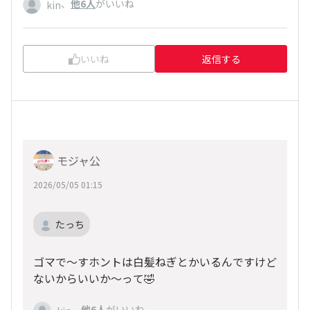
、
他6人
がいいね
kin
いいね
返信する
モジャ公
2026/05/05 01:15
たっち
ゴマで〜すホントは白髪ねぎとかいるんですけど
ないからいいか〜って🤣
、
他6人
がいいね