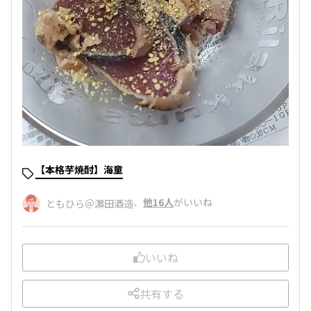
【本格芋焼酎】海童
、
他16人
がいいね
ともひら＠濵田酒造
いいね
共有する