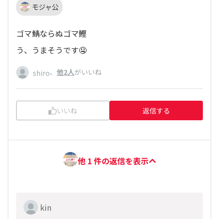
モジャ公
ゴマ鯖ならぬゴマ鰹
う、うまそうです🤤
、
他2人
がいいね
shiro
いいね
返信する
他 1 件の返信を表示
kin