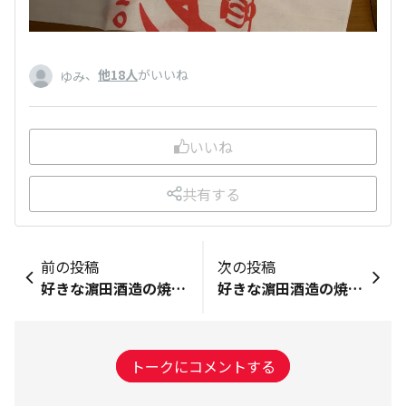
、
他18人
がいいね
ゆみ
いいね
共有する
前の投稿
次の投稿
好きな濵田酒造の焼酎：Chillgreen一言：「飲んで良し、贈って良し、会話も弾むチルグリーン。」今朝、ふと思いついてから今日一日中ずーっと頭の中で繰り返されてる言葉。とまらないので投稿して収めます。🤭
好きな濵田酒造の焼酎：海童一言：今日は沢山買い込んできました〜珍しいだいやめの720mlも見つけたので購入初大魔王も(^^)
トークにコメントする