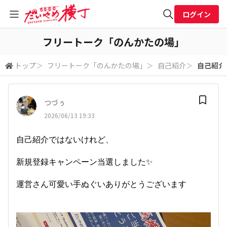
ログイン
全体検索
フリートーク「のんかたの場」
トップ
＞
フリートーク「のんかたの場」
＞
自己紹介
＞
自己紹介
検索
つづぅ
2026/06/13 19:33
自己紹介ではないけれど、
新規登録キャンペーン当選しました✨
運営さん可愛い手ぬぐいありがとうございます