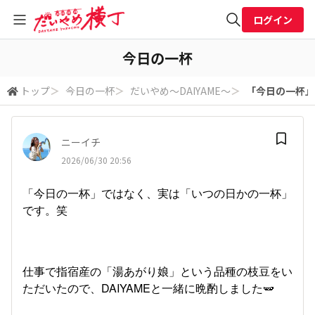
ログイン
全体検索
今日の一杯
トップ
＞
今日の一杯
＞
だいやめ～DAIYAME～
＞
「今日の一杯」
検索
ニーイチ
2026/06/30 20:56
「今日の一杯」ではなく、実は「いつの日かの一杯」
です。笑
仕事で指宿産の「湯あがり娘」という品種の枝豆をい
ただいたので、DAIYAMEと一緒に晩酌しました🫛