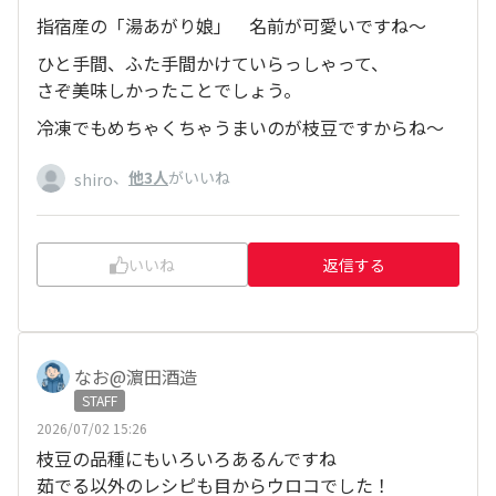
指宿産の「湯あがり娘」 名前が可愛いですね～
ひと手間、ふた手間かけていらっしゃって、
さぞ美味しかったことでしょう。
冷凍でもめちゃくちゃうまいのが枝豆ですからね～
、
他3人
がいいね
shiro
いいね
返信する
なお@濵田酒造
STAFF
2026/07/02 15:26
枝豆の品種にもいろいろあるんですね
茹でる以外のレシピも目からウロコでした！