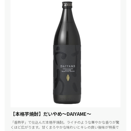
【本格芋焼酎】だいやめ～DAIYAME～
「香熟芋」で仕込んだ本格芋焼酎。ライチのような華やかな香りが驚
くほど広がります。甘くまろやかな味わいとキレの良い後味が特長で