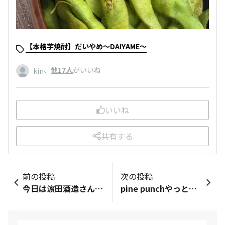
【本格芋焼酎】だいやめ～DAIYAME～
、
他17人
がいいね
kin
いいね
共有する
前の投稿
次の投稿
今日は濵田酒造さんがラインで紹介されてたDAIYAME炭酸割りの美味しい作り方の記事を参考にチルグリーンたちの炭酸割り作ってみました。望んでいた味わいができました。今までマグレでしかいい感じならなかったのですがいちばん美味しい好きなバランスを会得出来たようです。たくさん飲んでしまいます。つまみはセブンの「直火焼きねぎ塩牛カルビ」です。冷食優秀。チルグリーンはじめ人生に彩りをもらえて感謝してます。
pine punchやっといただきました！香りはパイナップルなんですけど、味は焼酎の香りがします。🍍もともと焼酎の重たさが苦手なのですが、流石濵田酒造さん。軽やかで飲みやすくほんっとうに美味しいです！私はご飯と一緒にと言うよりはpine punchだけで嗜みたいなと思いました。限定商品なのが残念です🥲追加販売もされたみたいなので気になる方は是非！濵田さん、いつも美味しい焼酎をありがとうございます！https://shochu.life/item/003402?_bdsid=3ClD1k.pYrF8LQ.1782875196404.1782875200&amp;_bd_prev_page=https%3A%2F%2Fwww.hamadasyuzou.co.jp%2Fdenzouin%2Fproducts%2Fhamada_ua_lab.html&amp;_bdrpf=0