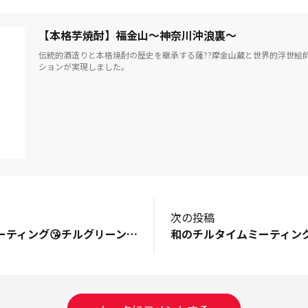
【本格芋焼酎】福金山～神奈川沖浪裏～
伝統的酒造りと本格焼酎の歴史を継承する薩??摩金山蔵と世界的浮世絵
ションが実現しました。
次の投稿
和のチルタイムミーティング😘チルグリーンは、蓮茶割り🙆💘クリチでは無く、オイコスの水切りに、かつお節。💘白だしGOLDのだし巻き💘エンドウ豆塩ゆで、かつお節。💘おチビちゃんが家庭科授業で習った、ほうれん草（主人の家庭菜園）おひたし。