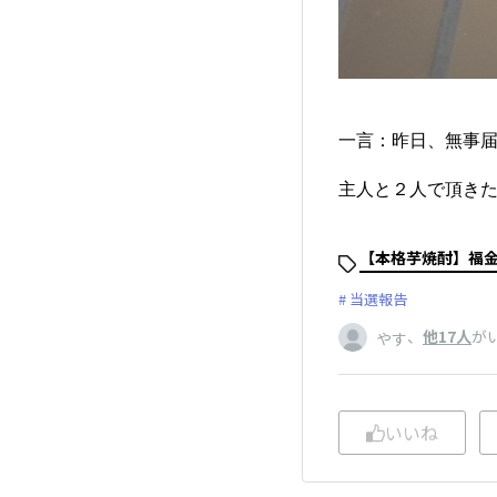
一言：昨日、無事
主人と２人で頂きた
【本格芋焼酎】福
当選報告
、
他17人
が
やす
いいね