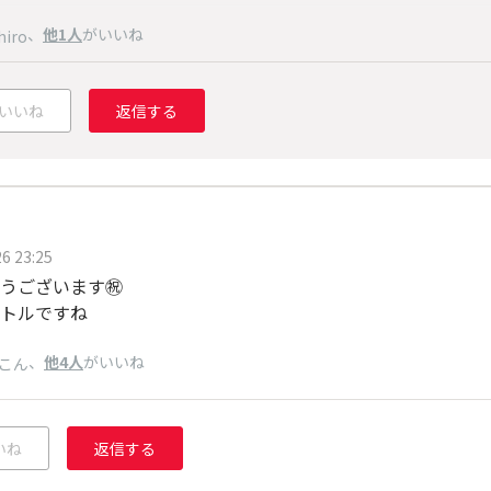
、
他1人
がいいね
hiro
いいね
返信する
6 23:25
うございます㊗️
トルですね
、
他4人
がいいね
こん
いね
返信する