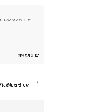
師・葛飾北斎とのコラボレー
詳細を見る
和のチルタイムミーティングに参加させていただきました！チルグリーンは和のおつまみとも相性最高ですね…！白だしってあんなに使い道があるんだ！と知ることができました。オンラインでしたが、本当に楽しい時間で、隣に居合わせた彼が一番楽しそうでした笑 &nbsp;お騒がせしました💦(チルグリーンは初めて飲んだようですが、好きなお酒ベスト5に入る！ハイボールより好き！まで言っていました)【昨日のおつまみ】・長島町の新じゃがとイカのバター炒め・クリームチーズの白だし和え・白なすの煮浸し・だし巻き卵・長芋ときゅうりのわさび和え・紫キャベツのマリネ・味噌大葉焼きおにぎり風チャーハン