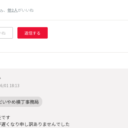
、
他2人
がいいね
み
いね
返信する
み
6/01 18:13
だいやめ横丁事務局
夫です
が遅くなり申し訳ありませんでした