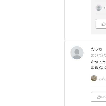
s
たっち
2026/05/2
おめでと
素敵なボ
こん
い