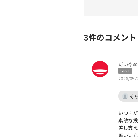
3
件のコメン
だいやめ
STAFF
2026/05/2
そ
いつもだ
素敵な投
差し支え
願いいた