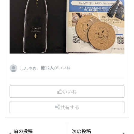
、
他12人
がいいね
しんやめ
いいね
共有する
前の投稿
次の投稿