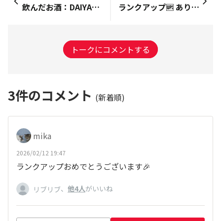
飲んだお酒：DAIYAME 飲み方・コメント：ランクアップのコースターとステッカーを頂きました♪おしゃれなファイルまで！嬉しいです～！これからも楽しく参加させていただきます＾＾ 最近の飲み方は、DAIYAMEを濃い水割りで味わっています。鼻の中で燻る感じが、ふは～～っとなる、ちょっとしたトリップ体験です♪
ランクアップ🆙 ありがとうございます🥰
トークにコメントする
3
件のコメント
(新着順)
mika
2026/02/12 19:47
ランクアップおめでとうございます🎉
、
他4人
がいいね
リブリブ