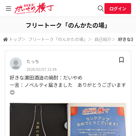
ログイン
全体検索
フリートーク「のんかたの場」
トップ
＞
フリートーク「のんかたの場」
＞
自己紹介
＞
好きな濵
検索
たっち
2026/02/07 21:06
好きな濵田酒造の焼酎：だいやめ
一言：ノベルティ届きました ありがとうございます
😊