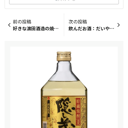
前の投稿
次の投稿
好きな濵田酒造の焼酎：買いにいけば一言：今日もお疲れ様です皆さんお休みできてますかね…自分は休みなんでまずは鰹のたたきをアレンジして海童でカンパイです😊
飲んだお酒：だいやめ飲み方・コメント：いわし水煮缶で晩酌