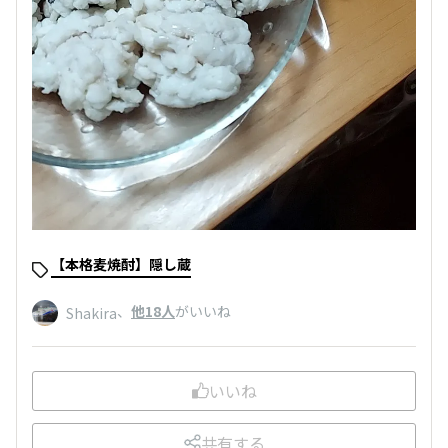
【本格麦焼酎】隠し蔵
、
他18人
がいいね
Shakira
いいね
共有する