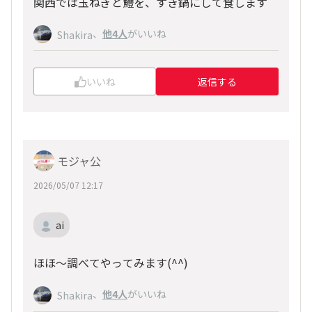
関西では玉ねぎと鱧を、すき鍋にして食します
、
他4人
がいいね
Shakira
いいね
返信する
モジャ公
2026/05/07 12:17
ai
ほほ〜調べてやってみます(^^)
、
他4人
がいいね
Shakira