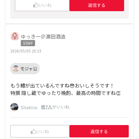
いいね
返信する
ゆっきー＠濵田酒造
STAFF
2026/05/05 20:23
モジャ公
もう鱧が出ているんですね😳おいしそうです！
特撰 隠し蔵でゆったり晩酌、最高の時間ですね👏
、
他7人
がいいね
Shakira
いいね
返信する