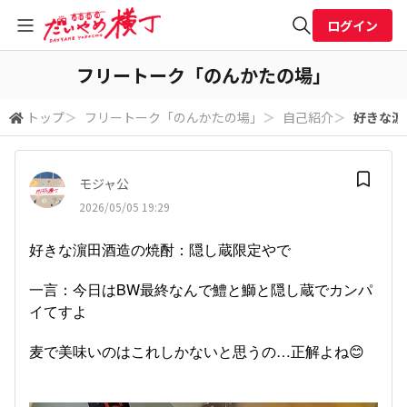
ログイン
全体検索
フリートーク「のんかたの場」
トップ
＞
フリートーク「のんかたの場」
＞
自己紹介
＞
好きな濵
検索
モジャ公
2026/05/05 19:29
好きな濵田酒造の焼酎：隠し蔵限定やで
一言：今日はBW最終なんで鱧と鰤と隠し蔵でカンパ
イてすよ
麦で美味いのはこれしかないと思うの…正解よね😊