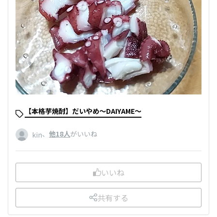
【本格芋焼酎】だいやめ～DAIYAME～
、
他18人
がいいね
kin
いいね
共有する