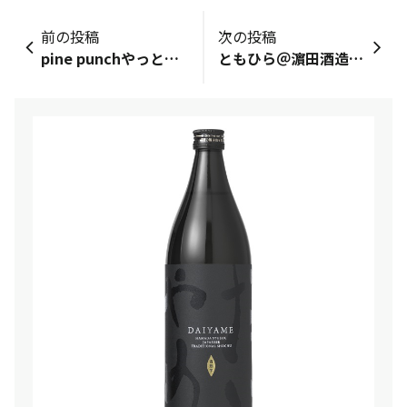
前の投稿
次の投稿
pine punchやっといただきました！香りはパイナップルなんですけど、味は焼酎の香りがします。🍍もともと焼酎の重たさが苦手なのですが、流石濵田酒造さん。軽やかで飲みやすくほんっとうに美味しいです！私はご飯と一緒にと言うよりはpine punchだけで嗜みたいなと思いました。限定商品なのが残念です🥲追加販売もされたみたいなので気になる方は是非！濵田さん、いつも美味しい焼酎をありがとうございます！https://shochu.life/item/003402?_bdsid=3ClD1k.pYrF8LQ.1782875196404.1782875200&amp;_bd_prev_page=https%3A%2F%2Fwww.hamadasyuzou.co.jp%2Fdenzouin%2Fproducts%2Fhamada_ua_lab.html&amp;_bdrpf=0
ともひら＠濵田酒造です！当社は７月から新しい年度がスタートしました！今年度も「だいやめ横丁」をよろしくお願いします。さて、年度はじめでいろいろ忙しかったのですが、今日はお休みの土曜日！ひとり自宅でゆる～く「マーガオのチルグリ」と、先日、広島市紙屋町シャレオでイベント実施した際にいただいた「広島お好みソースあられ（オタフクソースパウダー使用）」をペアリング中！甘口ソース味のあられと爽やかなシトラスのような香りのCHILLGREENと相性が抜群です！