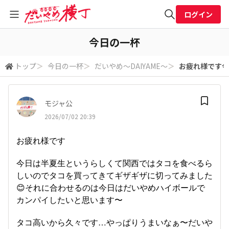
ログイン
全体検索
今日の一杯
トップ
＞
今日の一杯
＞
だいやめ～DAIYAME～
＞
お疲れ様です今
検索
モジャ公
2026/07/02 20:39
お疲れ様です
今日は半夏生というらしくて関西ではタコを食べるら
しいのでタコを買ってきてギザギザに切ってみました
😊それに合わせるのは今日はだいやめハイボールで
カンパイしたいと思います〜
タコ高いから久々です…やっぱりうまいなぁ〜だいや