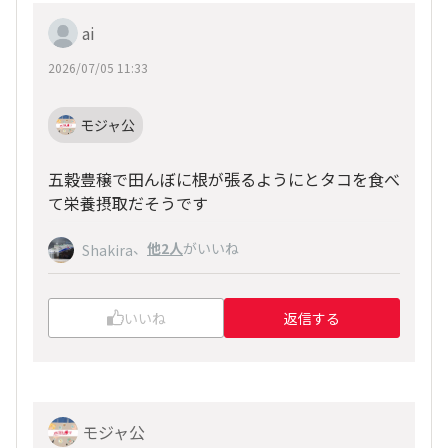
ai
2026/07/05 11:33
モジャ公
五穀豊穣で田んぼに根が張るようにとタコを食べ
て栄養摂取だそうです
、
他2人
がいいね
Shakira
いいね
返信する
モジャ公