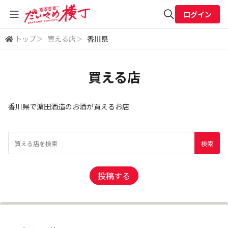
ログイン
トップ
＞
買える店
＞
香川県
全体検索
買える店
検索
香川県で濵田酒造のお酒が買えるお店
投稿する