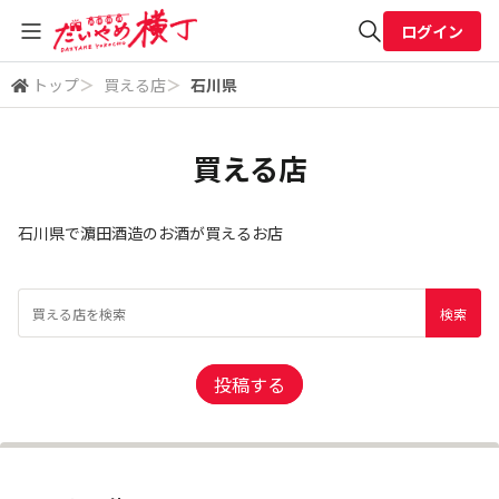
ログイン
トップ
＞
買える店
＞
石川県
全体検索
買える店
検索
石川県で濵田酒造のお酒が買えるお店
投稿する