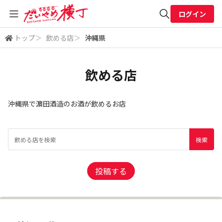
ログイン
トップ
＞
飲める店
＞
沖縄県
全体検索
飲める店
検索
沖縄県で濵田酒造のお酒が飲めるお店
投稿する