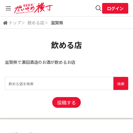
ログイン
トップ
＞
飲める店
＞
滋賀県
全体検索
飲める店
検索
滋賀県で濵田酒造のお酒が飲めるお店
投稿する