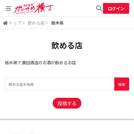
ログイン
トップ
＞
飲める店
＞
栃木県
全体検索
飲める店
検索
栃木県で濵田酒造のお酒が飲めるお店
投稿する