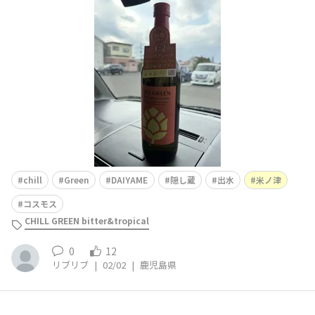
鹿児島県出水市米ノ津町515 ●買えるお酒 ホップのチル
グリーン DAIYAME 隠し蔵 ●おすすめポイント プライ
ベートブランド品安いです。 ●店舗のWebサイト（公式H
chill
Green
DAIYAME
隠し蔵
出水
米ノ津
コスモス
CHILL GREEN bitter&tropical
0
12
リブリブ
|
02/02
|
鹿児島県