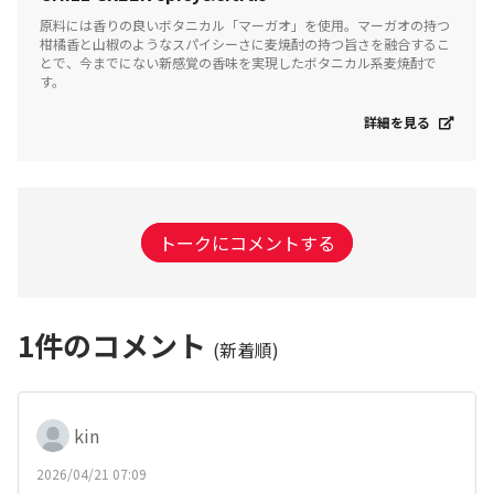
原料には香りの良いボタニカル「マーガオ」を使用。マーガオの持つ
柑橘香と山椒のようなスパイシーさに麦焼酎の持つ旨さを融合するこ
とで、今までにない新感覚の香味を実現したボタニカル系麦焼酎で
す。
詳細を見る
トークにコメントする
1
件のコメント
(新着順)
kin
2026/04/21 07:09