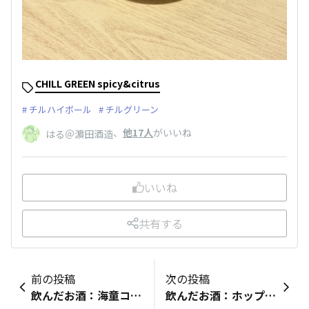
CHILL GREEN spicy&citrus
チルハイボール
チルグリーン
、
他17人
がいいね
はる＠濵田酒造
いいね
共有する
前の投稿
次の投稿
飲んだお酒：海童コメント：お疲れ様です今日は週始めですね〜休肝日も設けないといけないのですが…まず海童ハイボールと焼き鯖でカンパーイですやっぱり合いますね〜(^^)
飲んだお酒：ホップのチルグリーンコメント：チルハイボールのサンプリングイベントガチャで当たったグラスでホップのチルグリーンです。美味しくてお酒が進みます。ホップのチルグリーンのグラスもいつか必ず手に入れます。ツマミがコンビニメシでした。