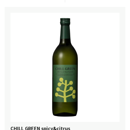
CHILL GREEN spicy&citrus