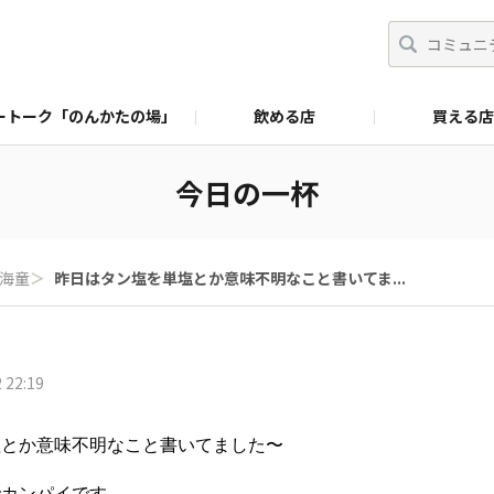
ートーク「のんかたの場」
飲める店
買える店
今日の一杯
海童
＞
昨日はタン塩を単塩とか意味不明なこと書いてま...
 22:19
塩とか意味不明なこと書いてました〜
でカンパイです