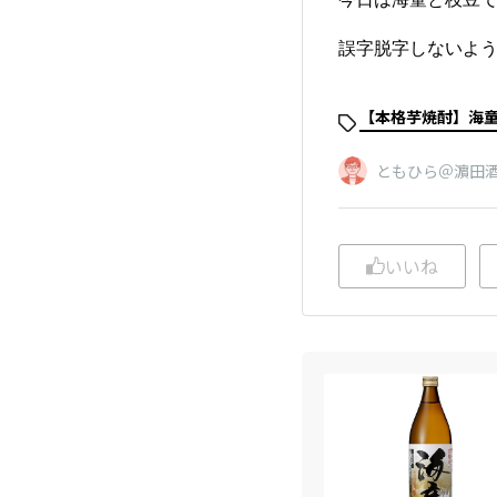
誤字脱字しないよう
【本格芋焼酎】海
ともひら＠濵田
いいね