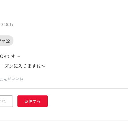
0 18:17
ジャ公
OKです～
ーズンに入りますね～
がいいね
こん
いね
返信する