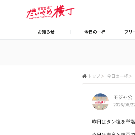
お知らせ
今日の一杯
フリ
トップ
＞
今日の一杯
＞
モジャ公
2026/06/22
昨日はタン塩を単
今日は海童と枝豆