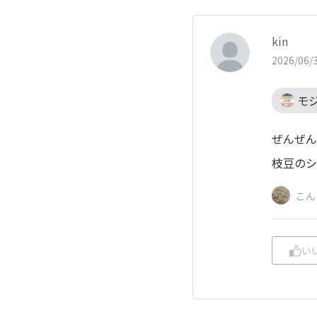
kin
2026/06/3
モ
ぜんぜん
枝豆のシ
こん
い