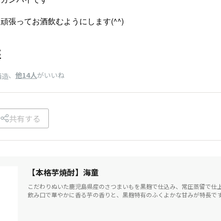
頑張ってお酒飲むようにします(^^)
童
、
他14人
がいいね
酒造
共有する
【本格芋焼酎】海童
こだわりぬいた鹿児島県産のさつまいもを黒麹で仕込み、常圧蒸留で仕
飲み口で華やかに香る芋の香りと、黒麹特有のふくよかな甘みが特長で