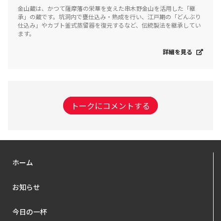
金山蔵は、かつて薩摩藩の栄華を支えた串木野金山を活用した「継
承」の蔵です。坑洞内で甕仕込み・熟成を行い、江戸期の「どんぶり
仕込み」やカブト釜式蒸留器を復元するなど、伝統製法を継承してい
ます。
詳細を見る
トークにコメントする
ホーム
お知らせ
今日の一杯