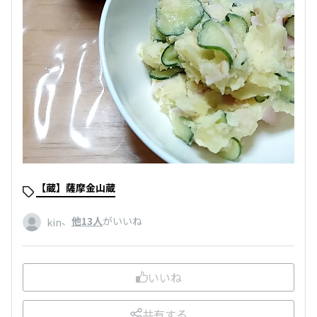
【蔵】薩摩金山蔵
、
他13人
がいいね
kin
いいね
共有する