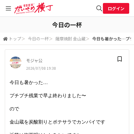
ログイン
全体検索
今日の一杯
トップ
＞
今日の一杯
＞
薩摩焼酎 金山蔵
＞
今日も暑かった…プチ
検索
モジャ公
2026/07/08 19:38
今日も暑かった…
プチプチ残業で早よ終わりました〜
ので
金山蔵を炭酸割りとポテサラでカンパイです