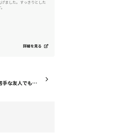
上げました。すっきりとした
す。
詳細を見る
友達とみんなでご飯会焼酎苦手な友人でも、だいやめなら飲めると🖤