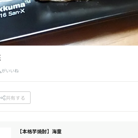
童
人
がいいね
共有する
【本格芋焼酎】海童