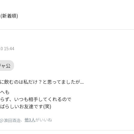
ト
(新着順)
0 15:44
ジャ公
達に飲むのは私だけ？と思ってましたが...
へも
らず、いつも相手してくれるので
ばらしいお友達です(笑)
、
他3人
がいいね
@濵田酒造