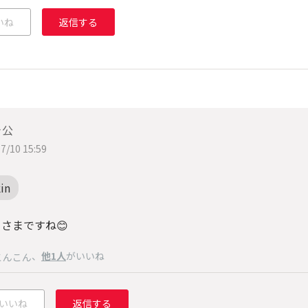
いね
返信する
ャ公
7/10 15:59
in
まさまですね😊
、
他1人
がいいね
こんこん
いいね
返信する