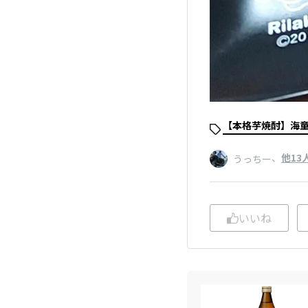
【本格芋焼酎】海
、
他13
うっちー
いいね