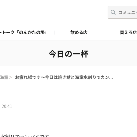
ートーク「のんかたの場」
飲める店
買える店
今日の一杯
海童
＞
お疲れ様です〜今日は焼き鯖と海童水割りでカン...
 20:41
童水割りでカンパイです