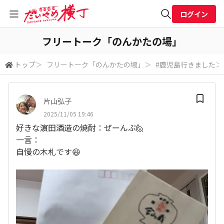
ログイン
全体検索
フリートーク「のんかたの場」
トップ
＞
フリートーク「のんかたの場」
＞
#鹿児島行きました
＞
検索
片山弘子
2025/11/05 19:46
好きな濵田酒造の焼酎：ぜーんぶ🙋
一言：
自慢の木札です😆