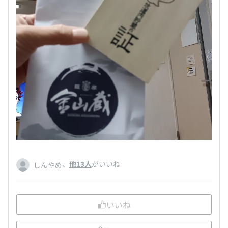
、
他13人
がいいね
しんやめ
いいね