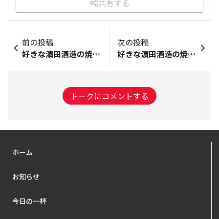
共有する
前の投稿
次の投稿
好きな濵田酒造の焼酎：焼き芋🍠 一言： はじめまして💖 フッ軽の片山弘子です🙋 大阪府からです。 仲良くして下さい🙋 以前の海童ファン蔵部で 初めての鹿児島💖💖💖 最高でした🙆 また 訪れたいです。 思い出の写真 貼っておきます。笑笑
好きな濵田酒造の焼酎：CHILL GREEN 一言：ソーダ割りが特に好きです！
トークにコメントする
ホーム
お知らせ
今日の一杯