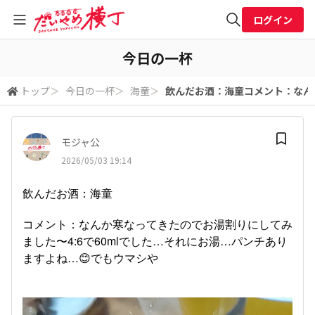
ログイン
全体検索
今日の一杯
トップ
＞
今日の一杯
＞
海童
＞
飲んだお酒：海童コメント：なんか
検索
モジャ公
2026/05/03 19:14
飲んだお酒：海童
コメント：なんか寒なってきたのでお湯割りにしてみ
ました〜4:6で60mlでした…それにお湯…パンチあり
ますよね…😊でもウマシや