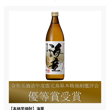
【本格芋焼酎】海童