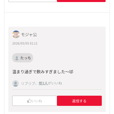
モジャ公
2026/05/05 01:11
たっち
温まり過ぎで飲みすぎました〜🤣
、
他2人
がいいね
リブリブ
いいね
返信する