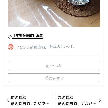
【本格芋焼酎】海童
、
他15人
がいいね
ともひら＠濵田酒造
いいね
共有する
前の投稿
次の投稿
飲んだお酒：だいやめコメント：こさんだけもいただいちゃいました〜こさんだけはステーキで！
飲んだお酒：チルハイボールCHILLGREENコメント：今回はおすすめのおつまみクリチににんべんさんの白だしゴールドを漬けて鰹節をかける…を作ってみましたクリチのつもりがゴルゴンゾーラを剥いてしまってありゃりゃと思ったのですがゴンゴンも漬けてみましたゴンゴンとても合いますよ！クリチとはまた違った美味しさで美味しいな〜✨️と言いながら飲んでました♪