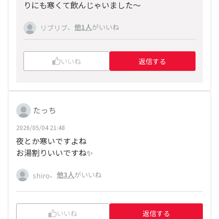
りにも寒くて飲んじゃいました〜
、
他1人
がいいね
リブリブ
いいね
返信する
たっち
2026/05/04 21:48
夜とか寒いですよね
お湯割りいいですね✨️
、
他3人
がいいね
shiro
いいね
返信する