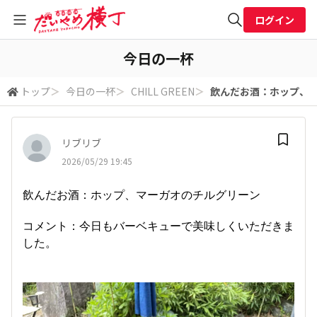
ログイン
全体検索
今日の一杯
トップ
＞
今日の一杯
＞
CHILL GREEN
＞
飲んだお酒：ホップ、マ
検索
リブリブ
2026/05/29 19:45
飲んだお酒：ホップ、マーガオのチルグリーン
コメント：今日もバーベキューで美味しくいただきま
した。