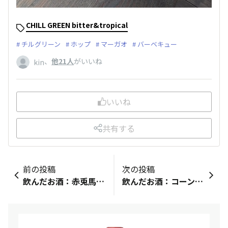
CHILL GREEN bitter&tropical
チルグリーン
ホップ
マーガオ
バーベキュー
、
他21人
がいいね
kin
いいね
共有する
前の投稿
次の投稿
飲んだお酒：赤兎馬コメント：お疲れ様です〜今日はこないだいただいた赤兎馬と天ぷら粉で作ったお好み焼き〜これはチョイ失敗🤣でも…美味しくいただきました〜カンパーイです😊
飲んだお酒：コーン焼酎コメント：大事に飲んでるコーン焼酎をロックでいただきます。つまみは、ヨーグルトです。少しの酸味があいます。