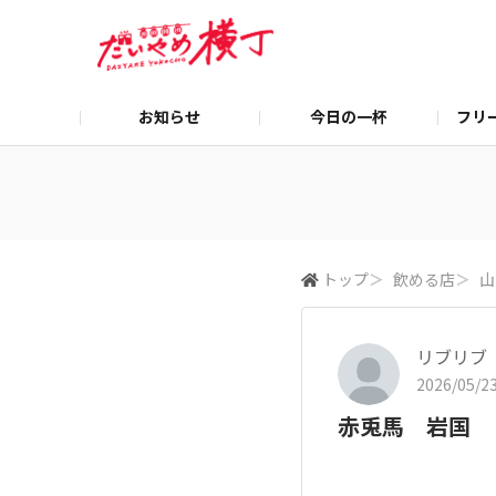
お知らせ
今日の一杯
フリ
トップ
＞
飲める店
＞
山
リブリブ
2026/05/23
赤兎馬 岩国