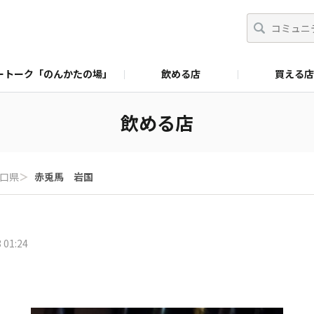
ートーク「のんかたの場」
飲める店
買える店
飲める店
口県
＞
赤兎馬 岩国
 01:24