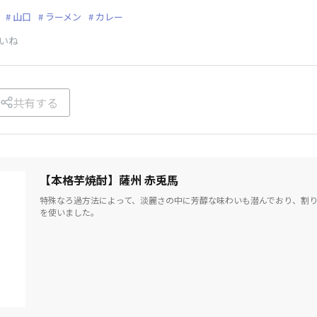
山口
ラーメン
カレー
いね
共有する
【本格芋焼酎】薩州 赤兎馬
特殊なろ過方法によって、淡麗さの中に芳醇な味わいも潜んでおり、割
を使いました。