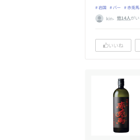
岩国
バー
赤兎馬
、
他14人
がい
kin
いいね