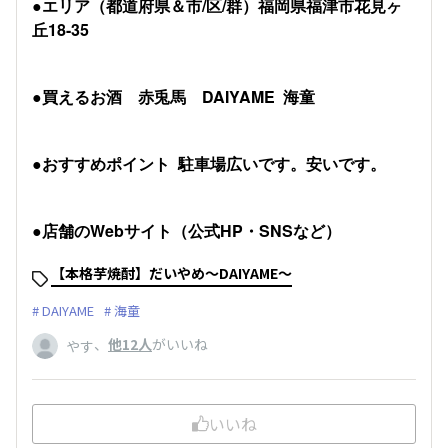
●エリア（都道府県＆市/区/群）福岡県福津市花見ヶ
丘18-35
●買えるお酒 赤兎馬 DAIYAME 海童
●おすすめポイント 駐車場広いです。安いです。
●店舗のWebサイト（公式HP・SNSなど）
【本格芋焼酎】だいやめ～DAIYAME～
DAIYAME
海童
、
他12人
がいいね
やす
いいね