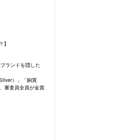
？】
やブランドを隠した
ilver）」「銅賞
」は、審査員全員が金賞