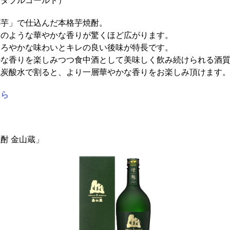
熟芋」で仕込んだ本格芋焼酎。
な華やかな香りが驚くほど
広がります。
味わいとキレの良い後味が特長です。
りを楽しみ
つつ食中酒として美味しく飲み続けられる酒
水で割ると、
より一層華やかな香りをお楽しみ頂けます
ちら
酎 金山蔵」