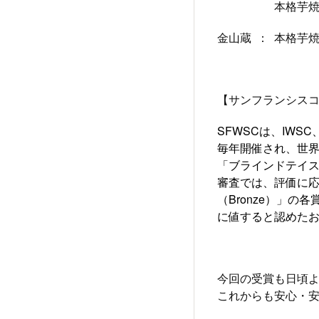
本格芋焼酎「
金山蔵 ： 本格芋
【サンフランシスコ
SFWSCは、IW
毎年開催され、世
「ブラインドテイ
審査では、評価に
（Bronze）」の
に値すると認めた
今回の受賞も日頃
これからも安心・