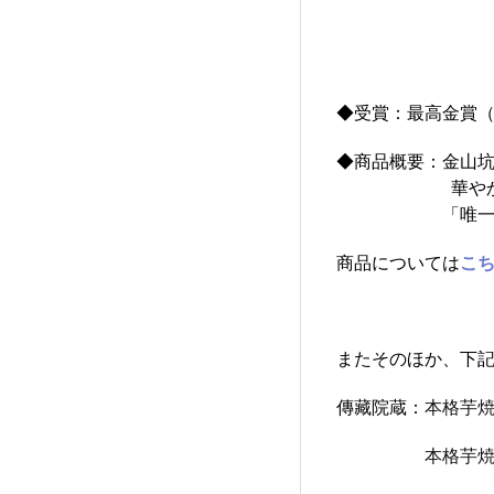
◆受賞：最高金賞
◆商品概要：金山
華やかな香りと
「唯一無二」
商品については
こ
またそのほか、下
傳藏院蔵：
本格芋焼酎
本格芋焼酎「