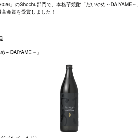
026」のShochu部門で、
本格
芋焼酎「だいやめ～DAIYAME
最高金賞を受賞しました！
品
～DAIYAME～」
（ダブルゴールド）