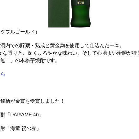
（ダブルゴールド）
坑洞内での貯蔵・熟成と黄金麹を使用して仕込んだ一本。
、深くまろやかな味わい、そして心地よい余韻が特
の本格芋焼酎です。
ちら
記銘柄が金賞を受賞しました！
「DAIYAME 40」
海童 祝の赤」