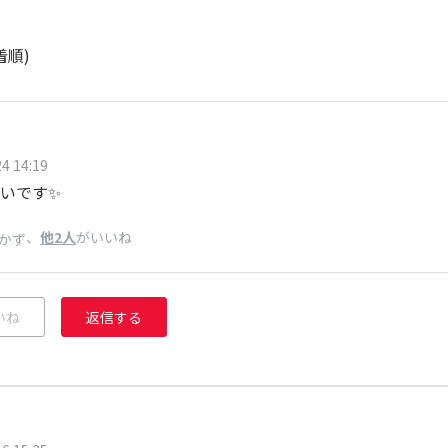
着順)
4 14:19
いです✨️
、
他2人
がいいね
かず
いね
返信する