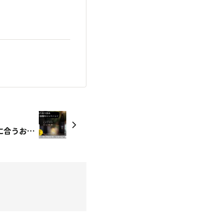
【キャンペーン】だいやめに合うおつまみ じゃーんとご自慢キャンペーン（投稿期限：7/21（火）まで）