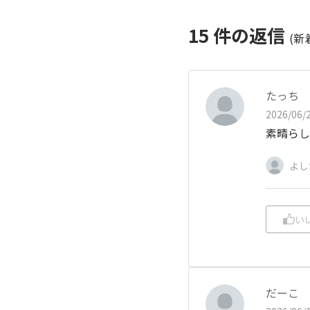
15
件の返信
(新
たっち
2026/06/2
素晴らし
よし
い
だーこ