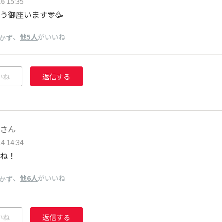
6 15:35
う御座います🎊🥳
、
他5人
がいいね
かず
いね
返信する
さん
4 14:34
ね！
、
他6人
がいいね
かず
いね
返信する