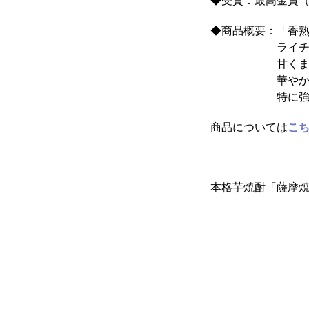
◆商品概要：「香
ライチのよう
甘くまろやかな
華やかな香
特に強炭酸
商品については
こ
本格芋焼酎「薩摩焼