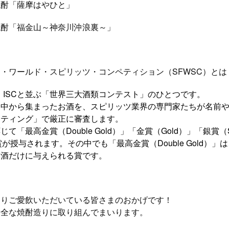
薩摩はやひと」
焼酎「福金山～神奈川沖浪裏～」
・ワールド・スピリッツ・コンペティション（SFWSC）とは
SC、ISCと並ぶ「世界三大酒類コンテスト」のひとつです。
界中から集まったお酒を、スピリッツ業界の専門家たちが名前
スティング」で厳正に審査します。
応じて
「最高金賞（Double Gold）」「金賞（Gold）」「銀賞（S
各賞が授与されます。その中
でも「最高金賞（Double Gold）
お酒だけに与えられる賞です。
よりご愛飲いただいている皆さまのおかげです！
安全な焼酎造りに取り組んでまいります。