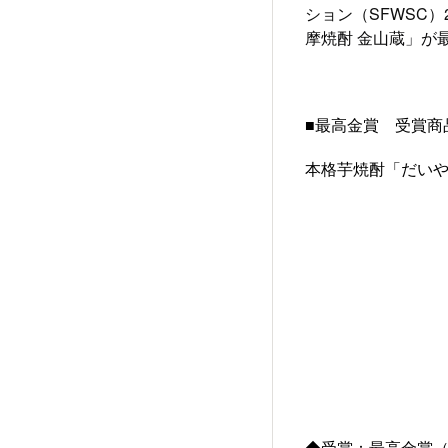
ション（SFWSC）2
摩焼酎 金山蔵」が
■最高金賞 受賞商
本格芋焼酎「だいやめ
◆受賞：最高金賞