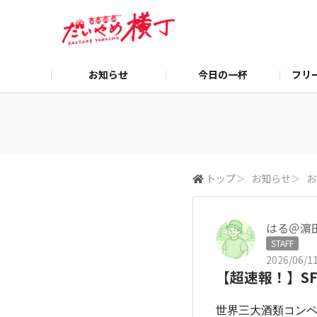
お知らせ
今日の一杯
フリ
トップ
＞
お知らせ
＞
お
はる＠濵
STAFF
2026/06/11
【超速報！】SF
世界三大酒類コン