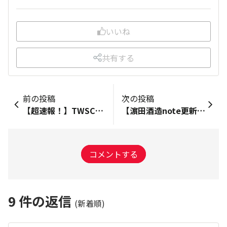
いいね
共有する
前の投稿
次の投稿
【超速報！】TWSC2026にて「薩摩焼酎 金山蔵」金賞受賞のお知らせ
【濵田酒造note更新！】#焼酎とわたし 父の日に何を贈るか迷っている方必見の記事です！
コメントする
9
件の返信
(新着順)