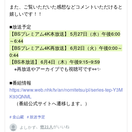
また、ご覧いただいた感想などコメントいただけると
嬉しいです！！
■放送予定
【BSプレミアム4K本放送】 5月27日（水）午後6:00
～6:44
【BSプレミアム4K再放送】 6月2日（火）午後0:00～
0:44
【BS本放送】 6月4日（木）午後9:15~9:59
※再放送やアーカイブでも視聴可です👀✨
■番組情報
https://www.web.nhk/tv/an/nomitetsu/pl/series-tep-Y3M
K93QNML
（番組公式サイトへ遷移します。）
金山蔵
放送予定
、
他21人
がいいね
よしかず