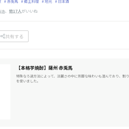
駅
赤兎馬
郷土料理
地元
日本酒
、
他17人
がいいね
酒造
共有する
【本格芋焼酎】薩州 赤兎馬
特殊なろ過方法によって、淡麗さの中に芳醇な味わいも潜んでおり、割
を使いました。