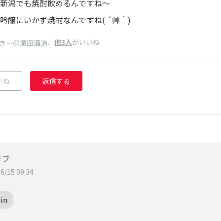
新潟でも焼酎飲めるんですね～
吟醸にいかず焼酎なんですね( ´艸｀)
、
他3人
がいいね
きー＠濵田酒造
いね
返信する
リブ
6/15 09:34
in