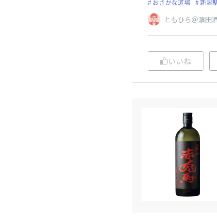
おさかな道場
新潟
ともひら＠濵田
いいね