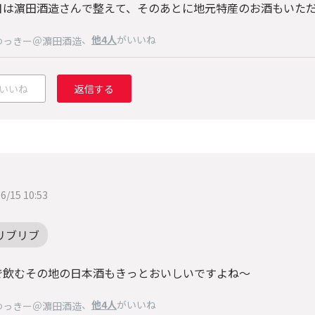
目は濵田酒造さんで整えて、そのあとに地元特産のお酒もいた
、
他4人
がいいね
ゆっきー＠濵田酒造
いいね
返信する
6/15 10:53
リブリブ
で飲むその地の日本酒もきっとおいしいですよね～
、
他4人
がいいね
ゆっきー＠濵田酒造