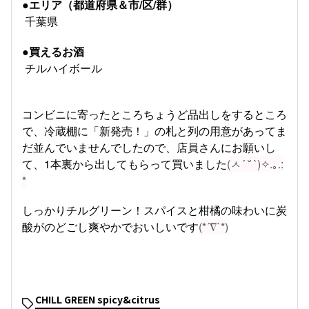
●エリア（都道府県＆市/区/群）
千葉県
●買えるお酒
チルハイボール
コンビニに寄ったところちょうど品出しをするところ
で、冷蔵棚に「新発売！」の札と列の用意があってま
だ並んでいませんでしたので、店員さんにお願いし
て、1本裏から出してもらって買いました
(ㅅ´ ˘ `)✧.｡.:
*
しっかりチルグリーン！スパイスと柑橘の味わいに炭
酸がのどごし爽やかでおいしいです
(*´∇`*)
CHILL GREEN spicy&citrus