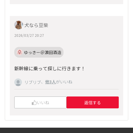
犬なら豆柴
2026/03/27 20:27
ゆっきー＠濵田酒造
新幹線に乗って探しに行きます！
、
他3人
がいいね
リブリブ
いいね
返信する