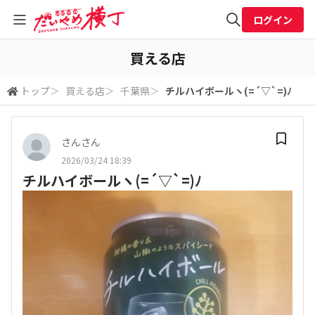
ログイン
全体検索
買える店
トップ
＞
買える店
＞
千葉県
＞
チルハイボールヽ(=´▽`=)ﾉ
検索
さんさん
2026/03/24 18:39
チルハイボールヽ(=´▽`=)ﾉ