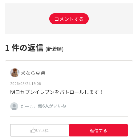
コメントする
1
件の返信
(新着順)
犬なら豆柴
2026/03/24 19:06
明日セブンイレブンをパトロールします！
、
他6人
がいいね
だーこ
いいね
返信する